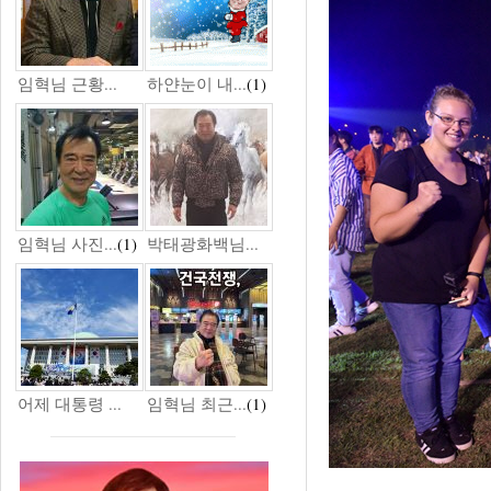
임혁님 근황...
하얀눈이 내...
(1)
임혁님 사진...
(1)
박태광화백님...
어제 대통령 ...
임혁님 최근...
(1)