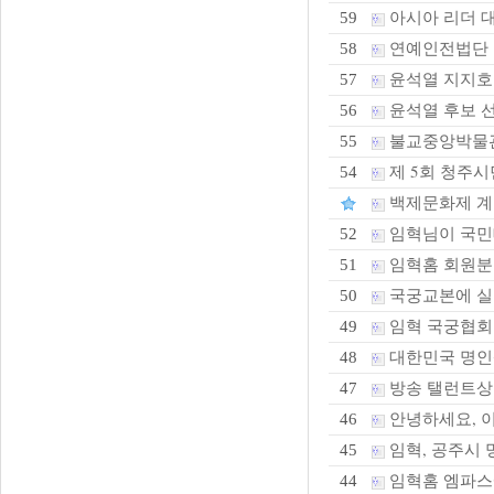
아시아 리더 
59
연예인전법단 본
58
윤석열 지지호
57
윤석열 후보 선
56
불교중앙박물관 
55
제 5회 청주시
54
백제문화제 계
임혁님이 국민
52
임혁홈 회원분
51
국궁교본에 실
50
임혁 국궁협회
49
대한민국 명인
48
방송 탤런트상 
47
안녕하세요, 
46
임혁, 공주시 
45
임혁홈 엠파
44