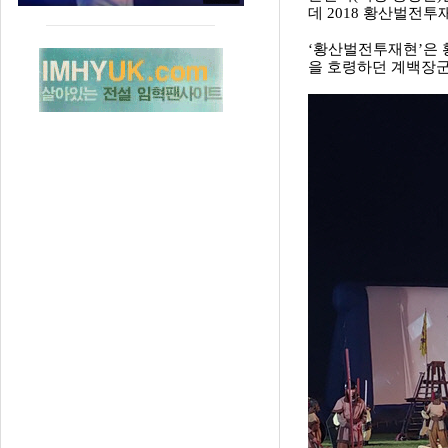
데 2018 황산벌전투
‘황산벌전투재현’은
을 호령하던 계백장군