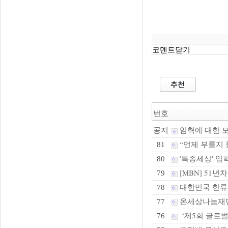
코멘트닫기
번호
임혁에 대한 
공지
“언제 부를지 몰
81
'특종세상' 임혁
80
[MBN] 51
79
대한민국 한류
78
온세상나눔재단,
77
‘제5회 글로벌
76