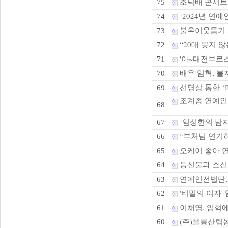
조덕배 콘서트
75
‘2024년 연
74
불우이웃돕기 
73
“20대 못지 않은
72
'아~대전부르스
71
배우 임혁, 불
70
선명상 통한 ‘
69
조계종 연예인
68
‘임성한의 남자
67
“부처님 연기하
66
오케이 좋아 연
65
등신불과 소
64
연예인전법단,화
63
'비밀의 여자' 
62
이채영, 임혁에
61
(주)울릉산림농
60