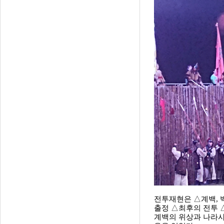
전투재현은 △계백, 
출정 △최후의 전투 
계백의 위상과 나라사