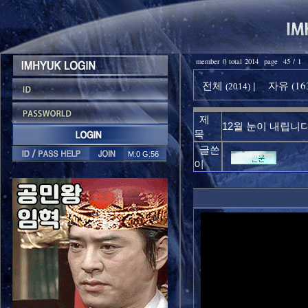
member 0 total 2014 page 45 / 1
전체
자유 (16
|
(2014)
제
12월 눈이 내립니
목
글쓴
M:0 G:56
이