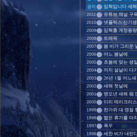
임혁입니다 새
공지
유튜브 채널 구
2011
넷플릭스 신기
2010
임혁홈 게정용량
2009
트레픽
2008
봄 비가 그리운 
2007
어느 봄날에
2006
초봄에 맞는 생
2005
까치 설날이 다
2004
26년 1월 어느새
2003
새해 첫날에
2002
병오년 새해 福
2001
미리 메리크리
2000
한가위 대 명절
1999
짧은 휴가를 마
1998
폭우
1997
(2)
세찬 비가 내린
1996