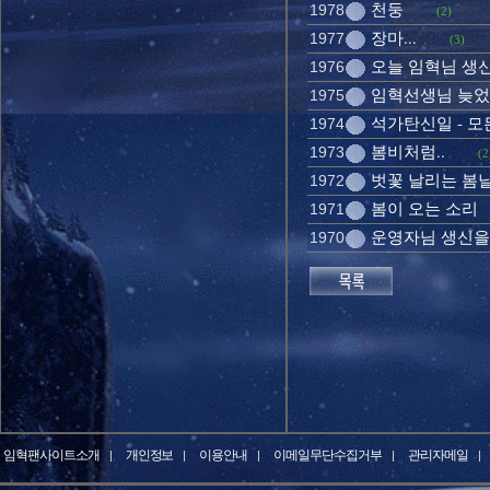
천둥
1978
(2)
장마...
1977
(3)
오늘 임혁님 생
1976
임혁선생님 늦었지
1975
석가탄신일 - 
1974
봄비처럼..
1973
(2
벗꽃 날리는 봄
1972
봄이 오는 소리
1971
운영자님 생신을
1970
임혁팬사이트소개
개인정보
이용안내
이메일무단수집거부
관리자메일