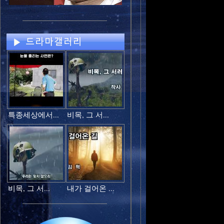
특종세상에서...
비목, 그 서...
비목, 그 서...
내가 걸어온 ...