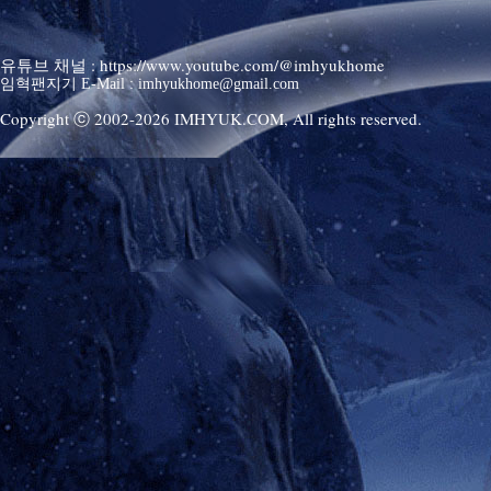
유튜브 채널 : https://www.youtube.com/@imhyukhome
임혁팬지기 E-Mail : imhyukhome@gmail.com
Copyright ⓒ 2002-
2026
IMHYUK.COM,
All rights reserved.