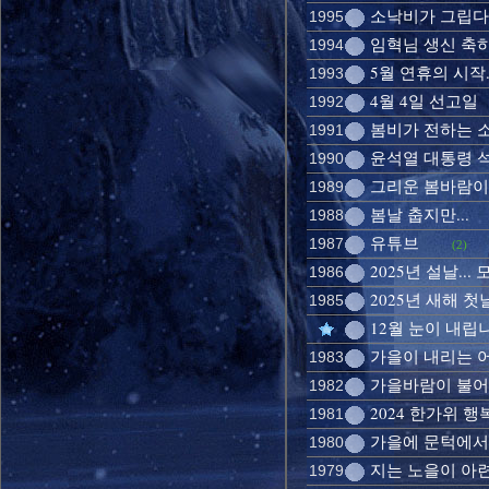
소낙비가 그립다
1995
임혁님 생신 축
1994
5월 연휴의 시작..
1993
4월 4일 선고일
1992
봄비가 전하는 
1991
윤석열 대통령 
1990
그리운 봄바람이
1989
봄날 춥지만...
1988
유튜브
1987
(2)
2025년 설날..
1986
2025년 새해 첫
1985
12월 눈이 내립
가을이 내리는 
1983
가을바람이 불어
1982
2024 한가위 
1981
가을에 문턱에서
1980
지는 노을이 아
1979