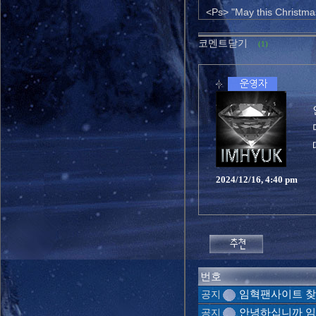
<Ps> "May this Christmas
코멘트닫기
(1)
2024/12/16, 4:40 pm
번호
임혁팬사이트 찾
공지
안녕하십니까 임
공지