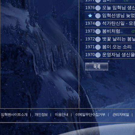
(3)
오늘 임혁님 생
1976
임혁선생님 늦었지
석가탄신일 - 
1974
봄비처럼..
1973
(2
벗꽃 날리는 봄
1972
봄이 오는 소리
1971
운영자님 생신을
1970
임혁팬사이트소개
개인정보
이용안내
이메일무단수집거부
관리자메일