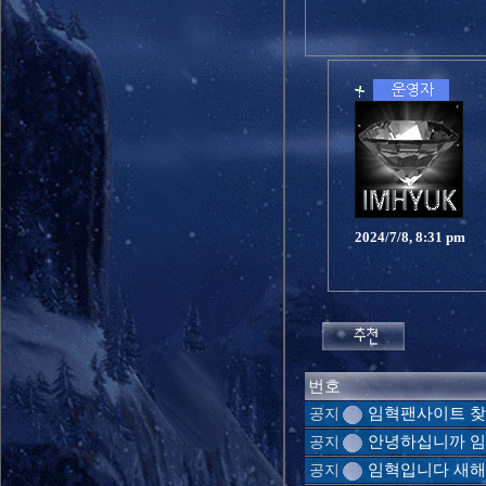
2024/7/8, 8:31 pm
번호
임혁팬사이트 찾
공지
안녕하십니까 임
공지
임혁입니다 새
공지