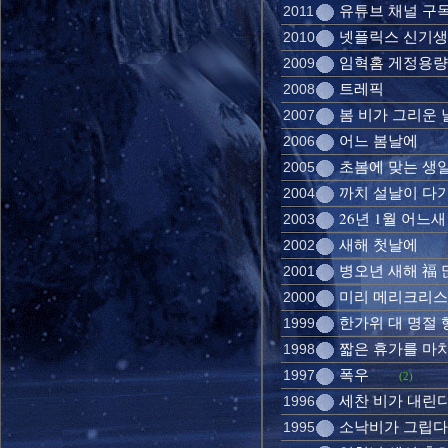
유튜브 채널 구
2011
넷플릭스 신기
2010
임혁홈 게정용량
2009
트레픽
2008
봄 비가 그리운 
2007
어느 봄날에
2006
초봄에 맞는 생
2005
까치 설날이 다
2004
26년 1월 어느새
2003
새해 첫날에
2002
병오년 새해 福
2001
미리 메리크리
2000
한가위 대 명절
1999
짧은 휴가를 마
1998
폭우
1997
(2)
세찬 비가 내린
1996
소낙비가 그립다
1995