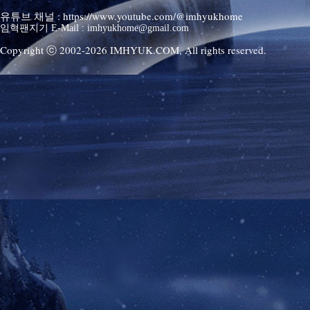
유튜브 채널 : https://www.youtube.com/@imhyukhome
임혁팬지기 E-Mail : imhyukhome@gmail.com
Copyright ⓒ 2002-
2026
IMHYUK.COM,
All rights reserved.