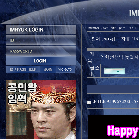
member 0 total 2014 page 45 / 1
전체
자유 (16
|
(2014)
제
임혁선생님 늦었지
목
글쓴
M:0 G:78
이
d0f1dd953967d280c58d