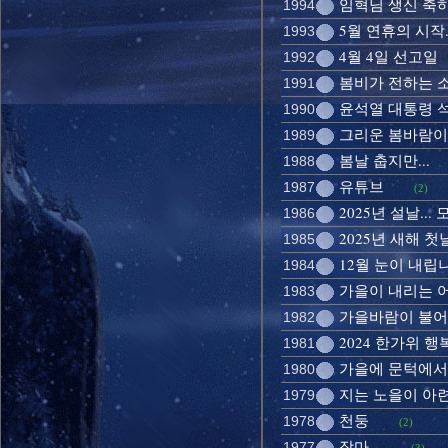
임혁님 생신 축
1994
5월 연휴의 시작..
1993
4월 4일 선고일
1992
봄비가 전하는 
1991
윤석열 대통령 
1990
그리운 봄바람이
1989
봄날 춥지만...
1988
유튜브
1987
(2)
2025년 설날..
1986
2025년 새해 첫
1985
12월 눈이 내립
1984
가을이 내리는 
1983
가을바람이 불어
1982
2024 한가위 
1981
가을에 문턱에서
1980
지는 노을이 아
1979
천둥
1978
(2)
장마...
1977