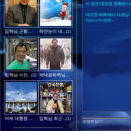
이 장면 대조영 첫회때 
대조영 65회에서 대중상
카리스마 번뜩~
임혁님 근황...
하얀눈이 내...
(1)
임혁님 사진...
박태광화백님...
(1)
어제 대통령 ...
임혁님 최근...
(1)
코멘트닫기
(8)