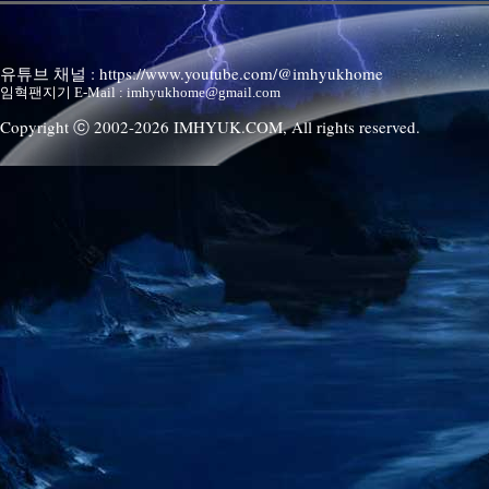
유튜브 채널 : https://www.youtube.com/@imhyukhome
임혁팬지기 E-Mail : imhyukhome@gmail.com
Copyright ⓒ 2002-
2026
IMHYUK.COM,
All rights reserved.