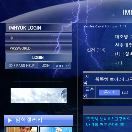
member 0 total 114 page 3 / 1
대조영 (2
천추태후 
전체
|
(114)
(1)
징비
|
1)
|
M:0 G:77
제
똑똑히 보아라! 고
목
글쓴
(H)
이
똑똑히 보아라! 고구려의
바위를 깨부순다!!!!!!!!!