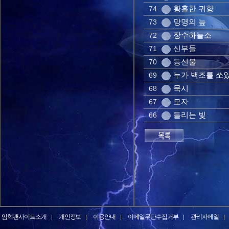
황홀한 귀향
74
망명의 늪
73
장수하늘소
72
신부들
71
등신불
70
누가 백조를 쏘
69
묵시
68
모자
67
들리는 빛
66
임혁팬사이트소개
개인정보
이용안내
이메일무단수집거부
관리자메일