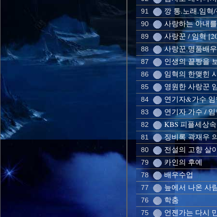
깡 통.노래.임혁
91
사랑하는 아내를 위
90
사랑꾼 / 임혁 [2
89
사랑꾼.명품배우 
88
인생의 끝짱을 보자
87
임혁의 한맺힌 사모
86
영원한 사랑꾼 임혁
85
연기자&가수 임혁
84
연기자 가수 / 
83
KBS 피플세상
82
징비록 곽재우 
81
전설의 고향 살
80
카인의 후예
79
배우수업
78
늪에서 나온 사
77
학춤
76
언젠가는 다시 
75