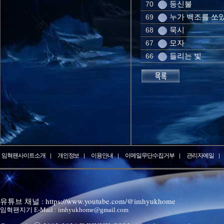
등신불
70
누가 백조를 쏘
69
묵시
68
모자
67
들리는 빛
66
임혁팬사이트소개
개인정보
이용안내
이메일무단수집거부
관리자메일
유튜브 채널 : https://www.youtube.com/@imhyukhome
임혁팬지기 E-Mail : imhyukhome@gmail.com