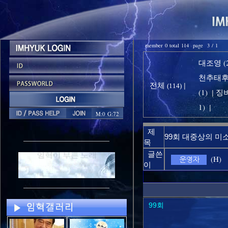
member 0 total 114 page 3 / 1
대조영 (2
천추태후 
전체
|
(114)
(1)
징비
|
1)
|
M:0 G:72
제
99회 대중상의 미
목
글쓴
(H)
이
99회