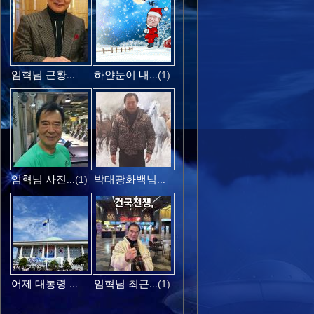
임혁님 근황...
하얀눈이 내...
(1)
임혁님 사진...
박태광화백님...
(1)
어제 대통령 ...
임혁님 최근...
(1)