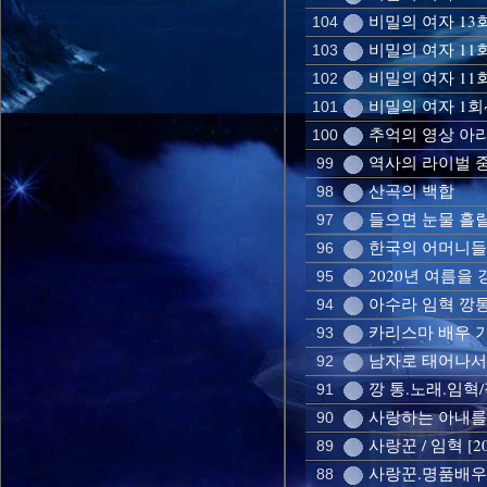
비밀의 여자 13회
104
비밀의 여자 11
103
비밀의 여자 11회
102
비밀의 여자 1회
101
추억의 영상 아
100
역사의 라이벌 
99
산곡의 백합
98
들으면 눈물 흘릴
97
한국의 어머니들을
96
2020년 여름을 
95
아수라 임혁 깡통 
94
카리스마 배우 
93
남자로 태어나서 
92
깡 통.노래.임혁
91
사랑하는 아내를 위
90
사랑꾼 / 임혁 [2
89
사랑꾼.명품배우 
88