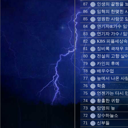
인생의 끝짱을 보자
87
임혁의 한맺힌 사모
86
영원한 사랑꾼 임혁
85
연기자&가수 임혁
84
연기자 가수 / 
83
KBS 피플세상
82
징비록 곽재우 
81
전설의 고향 살
80
카인의 후예
79
배우수업
78
늪에서 나온 사
77
학춤
76
언젠가는 다시 
75
황홀한 귀향
74
망명의 늪
73
장수하늘소
72
신부들
71