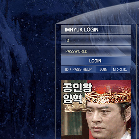
M:0 G:81