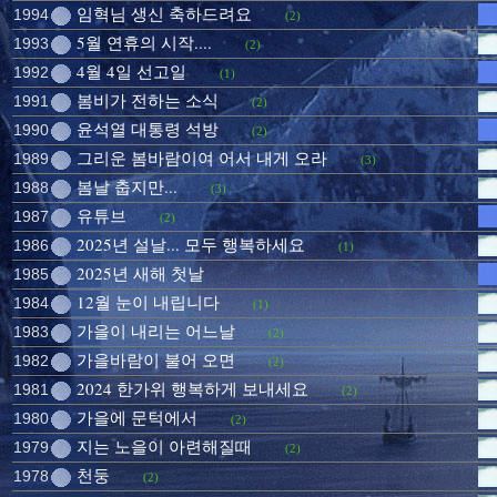
임혁님 생신 축하드려요
1994
(2)
5월 연휴의 시작....
1993
(2)
4월 4일 선고일
1992
(1)
봄비가 전하는 소식
1991
(2)
윤석열 대통령 석방
1990
(2)
그리운 봄바람이여 어서 내게 오라
1989
(3)
봄날 춥지만...
1988
(3)
유튜브
1987
(2)
2025년 설날... 모두 행복하세요
1986
(1)
2025년 새해 첫날
1985
12월 눈이 내립니다
1984
(1)
가을이 내리는 어느날
1983
(2)
가을바람이 불어 오면
1982
(2)
2024 한가위 행복하게 보내세요
1981
(2)
가을에 문턱에서
1980
(2)
지는 노을이 아련해질때
1979
(2)
천둥
1978
(2)