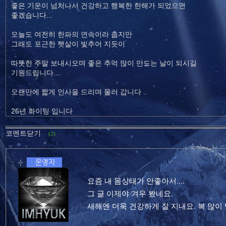
좋은 기운이 넘처나서 건강하고 행복한 한해가 되었으면
좋겠습니다...
오늘도 여전히 한파의 연속이라 춥지만
그래도 포근한 햇살이 빛추어 지듯이
따뜻한 주말 보내시오며 좋은 추억 많이 만드는 날이 되시길
기원드립니다....
오랜만에 짧게 인사을 드리며 물러 갑니다 ..
26년 화이팅 입니다
코멘트닫기
(2)
요즘 내 몸상태가 안좋아서....
그 글 이제야 겨우 봤네요.
새해엔 더욱 건강하게 잘 지내요. 복 많이 