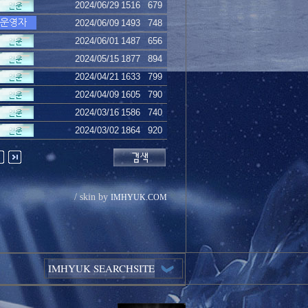
2024/06/29
1516
679
2024/06/09
1493
748
2024/06/01
1487
656
2024/05/15
1877
894
2024/04/21
1633
799
2024/04/09
1605
790
2024/03/16
1586
740
2024/03/02
1864
920
/ skin by
IMHYUK.COM
IMHYUK SEARCHSITE