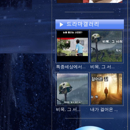
특종세상에서...
비목, 그 서...
비목, 그 서...
내가 걸어온 ...