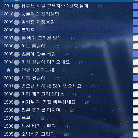
유튜브 채널 구독자수 2천명 돌파
2011
(2)
넷플릭스 신기생뎐
2010
임혁홈 게정용량
2009
트레픽
2008
봄 비가 그리운 날에
2007
(1)
어느 봄날에
2006
(2)
초봄에 맞는 생일
2005
(2)
까치 설날이 다가오내요
2004
(1)
26년 1월 어느새
(2)
새해 첫날에
2002
(2)
병오년 새해 福 많이 받으세요
2001
(1)
미리 메리크리스마스
2000
(2)
한가위 대 명절 행복하세요
1999
(3)
짧은 휴가를 마치며
1998
(2)
폭우
1997
(2)
세찬 비가 내린다
1996
(2)
소낙비가 그립다
1995
(2)