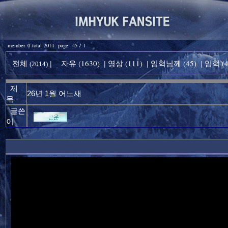
member 0 total 2014 page 45 / 1
전체
자유 (1630)
영상 (111)
임혁님께 (45)
임혁 (4
|
|
|
|
(2014)
제
26년 1월 어느새
목
글쓴
이