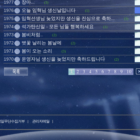
장마...
1977
(3)
오늘 임혁님 생신날입니다
1976
(1)
임혁선생님 늦었지만 생신을 진심으로 축하...
1975
(3)
석가탄신일 - 모든 님들 행복하세요
1974
(1)
봄비처럼..
1973
(2)
벗꽃 날리는 봄날에
1972
(2)
봄이 오는 소리
1971
(3)
운영자님 생신을 늦었지만 축하드립니다
1970
(2)
2
3
4
5
6
7
8
9
10
1
메일무단수집거부
관리자메일