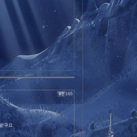
165
받구요.