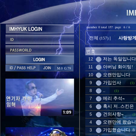
member 0 total 157 page 6 / 6
사랑방게시
전체
|
(157)
번호
저는 독일입니다
12
아버님 화이팅!
11
M:0 G:79
오랜만입니다
10
가입인사
9
(1)
..
8
(1)
메리 추석~
7
(
혹시 저..스킨은
6
건의사항~
5
(1
오랜만에 왔습니
4
가입했습니다 ㅎ
3