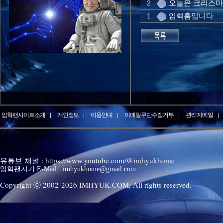
오늘은 크리스
2
임혁홈입니다
1
임혁팬사이트소개
개인정보
이용안내
이메일무단수집거부
관리자메일
유튜브 채널 : https://www.youtube.com/@imhyukhome
임혁팬지기 E-Mail : imhyukhome@gmail.com
Copyright ⓒ 2002-
2026
IMHYUK.COM,
All rights reserved.