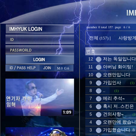
member 0 total 157 page 6 / 6
전체
사랑방게시
|
(157)
번호
저는 독일입니다
12
아버님 화이팅!
11
M:0 G:6
오랜만입니다
10
가입인사
9
(1)
..
8
(1)
메리 추석~
7
(
혹시 저..스킨은
6
건의사항~
5
(1
오랜만에 왔습니
4
가입했습니다 ㅎ
3