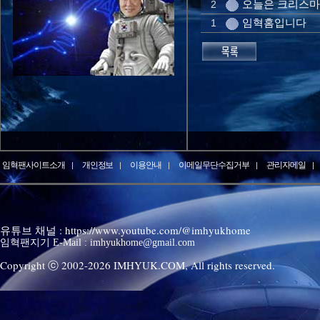
오늘은 크리스
2
임혁홈입니다
1
임혁팬사이트소개
개인정보
이용안내
이메일무단수집거부
관리자메일
유튜브 채널 : https://www.youtube.com/@imhyukhome
임혁팬지기 E-Mail : imhyukhome@gmail.com
Copyright ⓒ 2002-
2026
IMHYUK.COM,
All rights reserved.