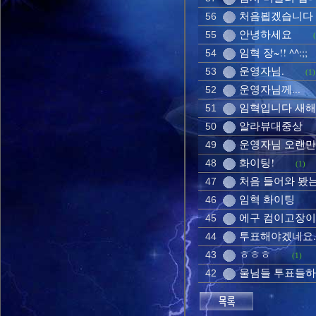
처음뵙겠습니다
56
안녕하세요
55
임혁 장~!! ^^:;;
54
운영자님.
53
(1)
운영자님께...
52
임혁입니다 새
51
알라뷰대중상
50
운영자님 오랜만
49
화이팅!
48
(1)
처음 들어와 봤
47
임혁 화이팅
46
에구 컴이고장이 
45
투표해야겠네요.
44
ㅎㅎㅎ
43
(1)
울님들 투표들하
42