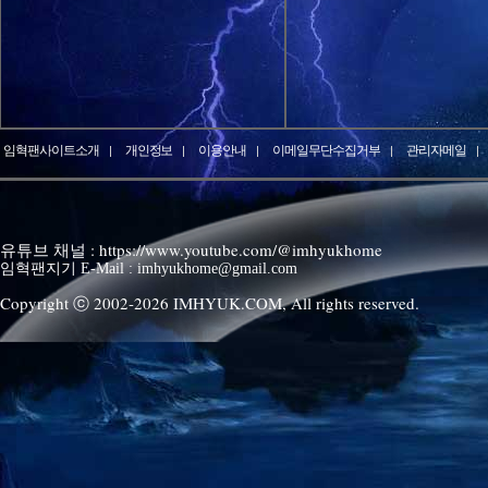
임혁팬사이트소개
개인정보
이용안내
이메일무단수집거부
관리자메일
유튜브 채널 : https://www.youtube.com/@imhyukhome
임혁팬지기 E-Mail : imhyukhome@gmail.com
Copyright ⓒ 2002-
2026
IMHYUK.COM,
All rights reserved.