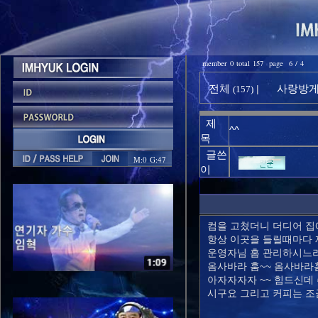
member 0 total 157 page 6 / 4
전체
사랑방게시
|
(157)
제
^^
목
글쓴
M:0 G:47
이
컴을 고쳤더니 더디어 집
항상 이곳을 들릴때마다 
운영자님 홈 관리하시느
옴사바라 훔~~ 옴사바라
아자자자자 ~~ 힘드신데
시구요 그리고 커피는 조