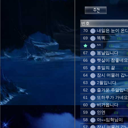
번호
내일은 눈이 온
70
똑똑...
69
(1)
^^
(1)
봄날입니다
67
햇살이 참좋네요
66
휴일의 끝
65
(1)
잠시 머물러 갑
64
2월입니다
63
(1
즐거운 주말입
62
또하루가 가네요
61
비가옵니다
60
인연
59
(1)
아~~임혁님이
58
잠시 머물러 갑
57