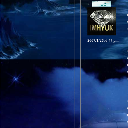
2007/1/26, 6:47 pm