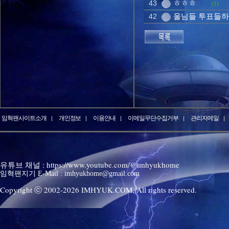
ㅎㅎㅎ
43
(1)
울님들 투표들하
42
임혁팬사이트소개
개인정보
이용안내
이메일무단수집거부
관리자메일
유튜브 채널 : https://www.youtube.com/@imhyukhome
임혁팬지기 E-Mail : imhyukhome@gmail.com
Copyright ⓒ 2002-
2026
IMHYUK.COM,
All rights reserved.