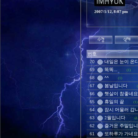
2007/1/12, 8:07 pm
번호
내일은 눈이 온
70
똑똑...
69
(1)
^^
68
(1)
봄날입니다
67
햇살이 참좋네요
66
휴일의 끝
65
(1)
잠시 머물러 갑
64
2월입니다
63
(1
즐거운 주말입
62
또하루가 가네요
61