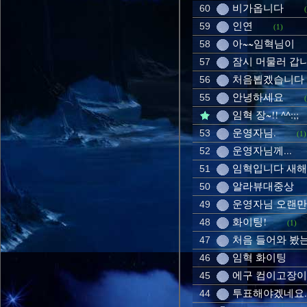
비가옵니다
60
인연
59
(1)
아~~임혁님이
58
잠시 머물러 갑
57
처음뵙겠습니다
56
안녕하세요
55
임혁 장~!! ^^:;;
운영자님.
53
(1)
운영자님께...
52
임혁입니다 새
51
알라뷰대중상
50
운영자님 오랜만
49
화이팅!
48
(1)
처음 들어와 봤
47
임혁 화이팅
46
에구 컴이고장이 
45
투표해야겠네요.
44