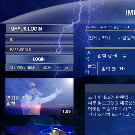
member 0 total 157 page 6 / 4
전체
사랑방게시
|
(157)
제
임혁 장~!! ^^:;;
목
글쓴
M:0 G:6
(H)
임혁 팬
이
드라마 대조영 왕팬입니다
너무 잘보고있고 대중상(
더멋진 모습보여주시고
건강 조심히 드라마 잘 찍