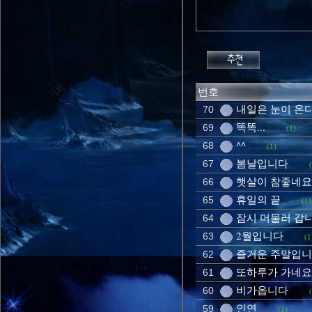
번호
내일은 눈이 온
70
똑똑...
69
(1)
^^
68
(1)
봄날입니다
67
햇살이 참좋네요
66
휴일의 끝
65
(1)
잠시 머물러 갑
64
2월입니다
63
(1
즐거운 주말입
62
또하루가 가네요
61
비가옵니다
60
인연
59
(1)