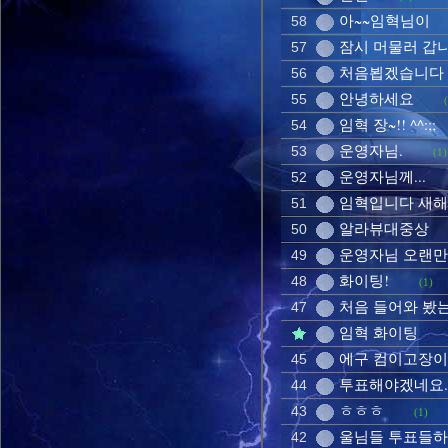
아~~임혁님이
58
잠시 머물러 갑
57
처음뵙겠습니다
56
안녕하세요
55
임혁 장~!! ^^:;;
54
운영자님.
53
(1)
운영자님께...
52
임혁입니다 새
51
알라뷰대중상
50
운영자님 오랜만
49
화이팅!
48
(1)
처음 들어와 봤
47
임혁 화이팅
에구 컴이고장이 
45
투표해야겠네요.
44
ㅎㅎㅎ
43
(1)
울님들 투표들하
42