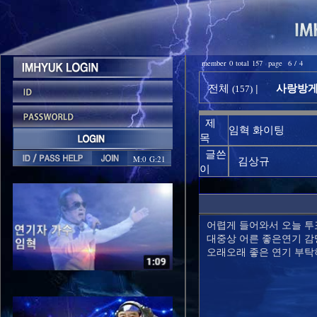
member 0 total 157 page 6 / 4
사랑방게시
전체
|
(157)
제
임혁 화이팅
목
글쓴
M:0 G:21
김상규
이
어렵게 들어와서 오늘 
대중상 어른 좋은연기 
오래오래 좋은 연기 부탁