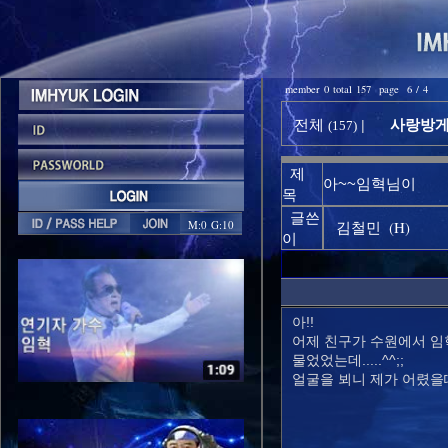
member 0 total 157 page 6 / 4
사랑방게시
전체
|
(157)
제
아~~임혁님이
목
글쓴
M:0 G:10
(H)
김철민
이
아!!
어제 친구가 수원에서 임
물었었는데.....^^;;
얼굴을 뵈니 제가 어렸을