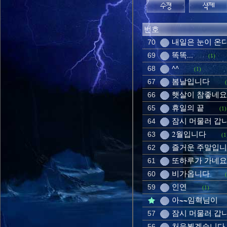
번호
내일은 눈이 온
70
똑똑...
69
(1)
^^
68
(1)
봄날입니다
67
햇살이 참좋네요
66
휴일의 끝
65
(1)
잠시 머물러 갑
64
2월입니다
63
(1
즐거운 주말입
62
또하루가 가네요
61
비가옵니다
60
인연
59
(1)
아~~임혁님이
잠시 머물러 갑
57
처음뵙겠습니다
56