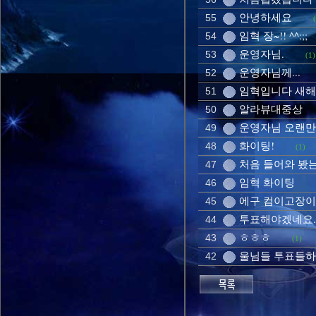
안녕하세요
55
임혁 장~!! ^^:;;
54
운영자님.
53
(1)
운영자님께...
52
임혁입니다 새
51
알라뷰대중상
50
운영자님 오랜만
49
화이팅!
48
(1)
처음 들어와 봤
47
임혁 화이팅
46
에구 컴이고장이 
45
투표해야겠네요.
44
ㅎㅎㅎ
43
(1)
울님들 투표들하
42