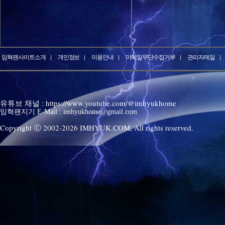
임혁팬사이트소개
개인정보
이용안내
이메일무단수집거부
관리자메일
유튜브 채널 : https://www.youtube.com/@imhyukhome
임혁팬지기 E-Mail : imhyukhome@gmail.com
Copyright ⓒ 2002-
2026
IMHYUK.COM,
All rights reserved.