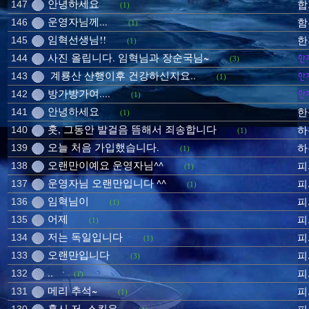
안녕하세요
147
합
(1)
운영자님께...
146
함
(1)
임혁선생님!!
145
한
(1)
사진 올립니다. 임혁님과 장순국님~
144
(3)
계룡산 산행이후 건강하신지요..
143
(1)
방가방가여....
142
(1)
안녕하세요
141
한
(1)
훗, 그동안 발걸음 뜸해서 죄송합니다
140
하
(1)
오늘 처음 가입했습니다.
139
하
(1)
오랜만이예요 운영자님^^
138
피
(1)
운영자님 오랜만입니다 ^^
137
피
(1)
임혁님이
136
피
(1)
어제
135
피
(1)
저는 독일입니다
134
피
(1)
오랜만입니다
133
피
(3)
..
132
피
(1)
메리 추석~
131
피
(1)
혹시 저..스킨은