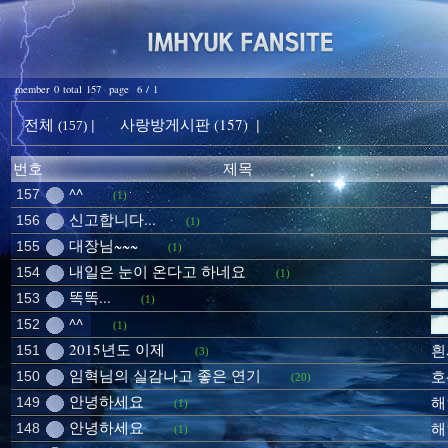
member 0 total 157 page 6 / 1
전체
사랑방게시판 (157)
|
|
(157)
번호
제목
^^
157
(1)
신고합니다...
156
(1)
대장님~~~
155
(1)
내일은 눈이 온다고 하네요
154
(1)
똑똑...
153
(1)
^^
152
(1)
2015년도 이제
151
흰
(3)
임혁님의 실감나고 좋은 연기
150
호
(20)
안녕하세요
149
해
(1)
안녕하세요
148
해
(1)