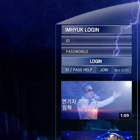
M:0 G:93