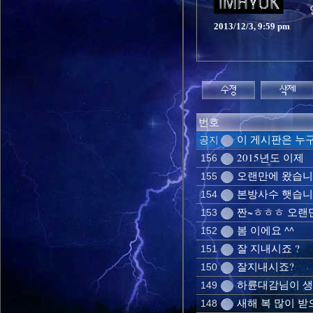
2013/12/3, 9:59 pm
번호
이 게시판은 누구
공지
2015년도 이제
156
오랜만에 왔습니
155
본방사수 햇습니
154
짠~ㅎㅎㅎ 오랜
153
봄 이에요 ^^
152
잘 지내시죠 ?
151
잘지내시죠?
150
하륜대감님이 생
149
새해 복 많이 받
148