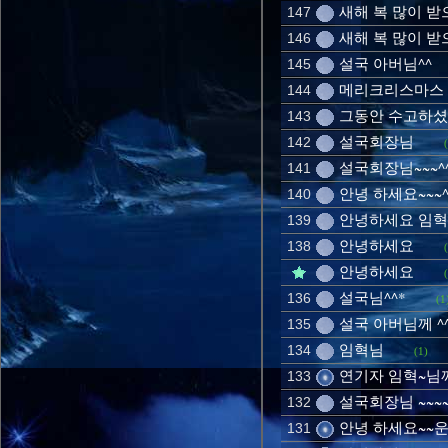
새해 복 많이 받
147
새해 복 많이 받으
146
설국 아버님^^
145
메리크리스마스
144
그동안 수고하셨습
143
설국회장님
142
설국회장님~~~^
141
안녕 하세요~~~^
140
안녕하세요 임혁
139
안녕하세요
138
안녕하세요
설국님^^*
136
(1
설국 아버님께 ^
135
임혁님
134
(1)
연기자 임혁~님께
133
설국회장님 ~~~
132
안녕 하세요~~운
131