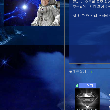
끝까지 오로라 공주 화
추운날에 건강 조심 하시구
서 하 준 팬 카페 소설
코멘트닫기
(1)