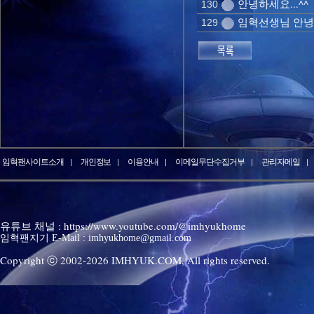
안녕하세요...^^
130
임혁선생님 안
129
임혁팬사이트소개
개인정보
이용안내
이메일무단수집거부
관리자메일
유튜브 채널 : https://www.youtube.com/@imhyukhome
임혁팬지기 E-Mail : imhyukhome@gmail.com
Copyright ⓒ 2002-
2026
IMHYUK.COM,
All rights reserved.