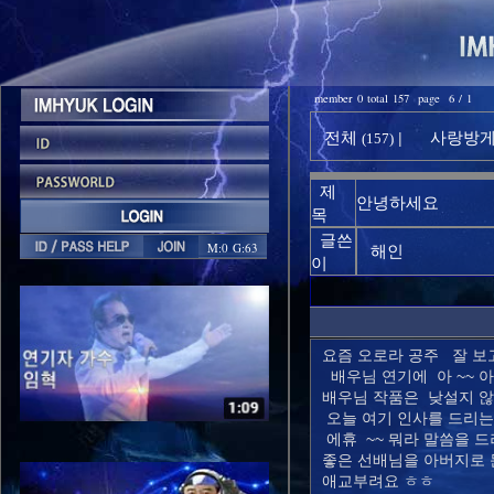
member 0 total 157 page 6 / 1
전체
사랑방게시
|
(157)
제
안녕하세요
목
글쓴
M:0 G:63
해인
이
요즘 오로라 공주 잘 보
배우님 연기에 아 ~~ 
배우님 작품은 낮설지 않아
오늘 여기 인사를 드리는
에휴 ~~ 뭐라 말씀을 
좋은 선배님을 아버지로 
애교부려요 ㅎㅎ