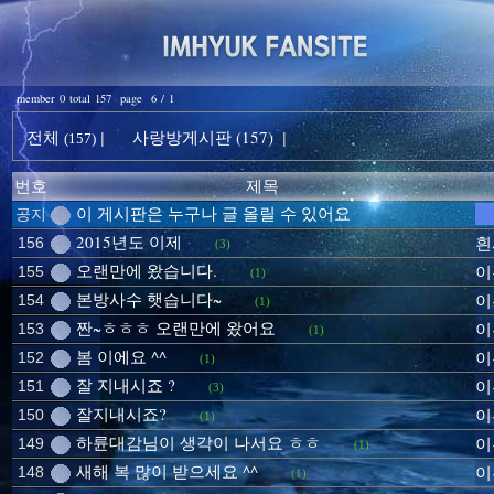
member 0 total 157 page 6 / 1
전체
사랑방게시판 (157)
|
|
(157)
번호
제목
이 게시판은 누구나 글 올릴 수 있어요
공지
2015년도 이제
156
흰
(3)
오랜만에 왔습니다.
155
이
(1)
본방사수 햇습니다~
154
이
(1)
짠~ㅎㅎㅎ 오랜만에 왔어요
153
이
(1)
봄 이에요 ^^
152
이
(1)
잘 지내시죠 ?
151
이
(3)
잘지내시죠?
150
이
(1)
하륜대감님이 생각이 나서요 ㅎㅎ
149
이
(1)
새해 복 많이 받으세요 ^^
148
이
(1)