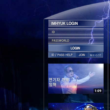
M:0 G:57