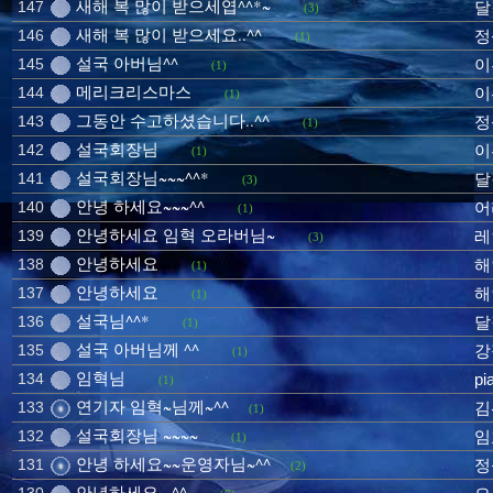
새해 복 많이 받으세엽^^*~
147
달
(3)
새해 복 많이 받으세요..^^
146
정
(1)
설국 아버님^^
145
이
(1)
메리크리스마스
144
이
(1)
그동안 수고하셨습니다..^^
143
정
(1)
설국회장님
142
이
(1)
설국회장님~~~^^*
141
달
(3)
안녕 하세요~~~^^
140
어
(1)
안녕하세요 임혁 오라버님~
139
레
(3)
안녕하세요
138
해
(1)
안녕하세요
137
해
(1)
설국님^^*
136
달
(1)
설국 아버님께 ^^
135
강
(1)
임혁님
134
pi
(1)
연기자 임혁~님께~^^
133
김
(1)
설국회장님 ~~~~
132
임
(1)
안녕 하세요~~운영자님~^^
131
정
(2)
안녕하세요...^^