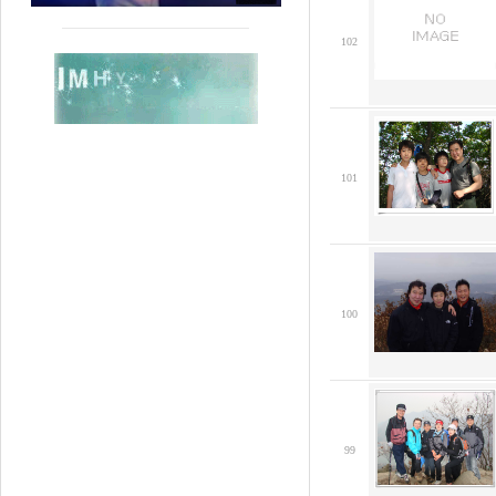
102
101
100
99