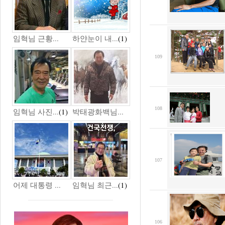
임혁님 근황...
하얀눈이 내...
(1)
109
108
임혁님 사진...
(1)
박태광화백님...
107
어제 대통령 ...
임혁님 최근...
(1)
106