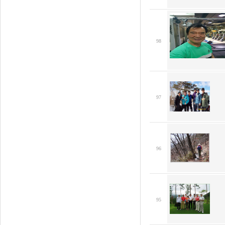
98
97
96
95