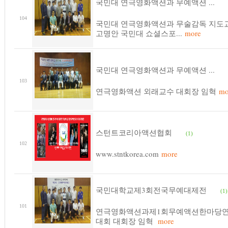
국민대 연극영화액션과 무예액션 ...
104
국민대 연극영화액션과 무술감독 지도
고명안 국민대 쇼셜스포...
more
국민대 연극영화액션과 무예액션 ...
103
연극영화액션 외래교수 대회장 임혁
mo
스턴트코리아액션협회
(1)
102
www.stntkorea.com
more
국민대학교제3회전국무예대제전
(1)
101
연극영화액션과제1회무예액션한마당
대회 대회장 임혁
more