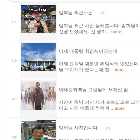
임혁님 최근사진
(1)
111
임혁님 최근 사진 올려봅니다. 임혁님
전쟁 보셨네요. 전 영화...
more
어제 대통령 취임식이였는데
110
어제 윤석열 대통령 취임식이 있었는데
날 무지개가 떴다는데 참...
more
박태광화백님 그림앞에 서계신 임...
109
사진이 워낙 커서 제가 포토샵으로 크기
이고 사진 어둡게 찍혀져...
more
임혁님 사진입니다
(1)
108