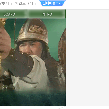
PW찾기
메일보내기