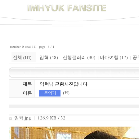
member 0 total 111 page 6 / 1
전체
임혁 (48)
산행갤러리 (30)
바다여행 (17)
공주
|
|
|
(111)
제목
임혁님 근황사진입니다
(H)
이름
임혁.jpg
|
126.9 KB / 32