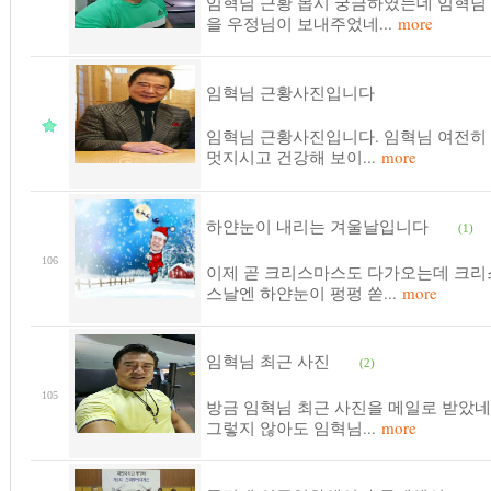
임혁님 근황 몹시 궁금하였는데 임혁님
을 우정님이 보내주었네...
more
임혁님 근황사진입니다
임혁님 근황사진입니다. 임혁님 여전히
멋지시고 건강해 보이...
more
하얀눈이 내리는 겨울날입니다
(1)
106
이제 곧 크리스마스도 다가오는데 크리
스날엔 하얀눈이 펑펑 쏟...
more
임혁님 최근 사진
(2)
105
방금 임혁님 최근 사진을 메일로 받았네
그렇지 않아도 임혁님...
more