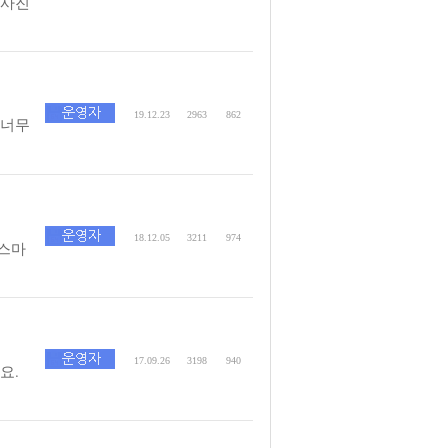
 사진
19.12.23
2963
862
 너무
18.12.05
3211
974
스마
17.09.26
3198
940
요.