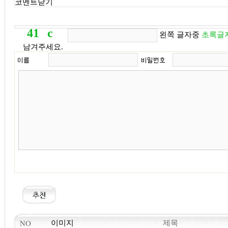
코멘트닫기
4
1
c
d
d8
d98f
왼쪽 글자중
초록글
남겨주세요.
제목
NO
이미지