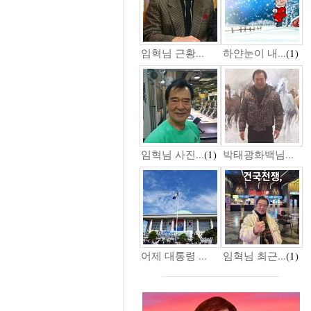
임혁님 근황...
하얀눈이 내...
(1)
임혁님 사진...
(1)
박태광화백님...
어제 대통령 ...
임혁님 최근...
(1)