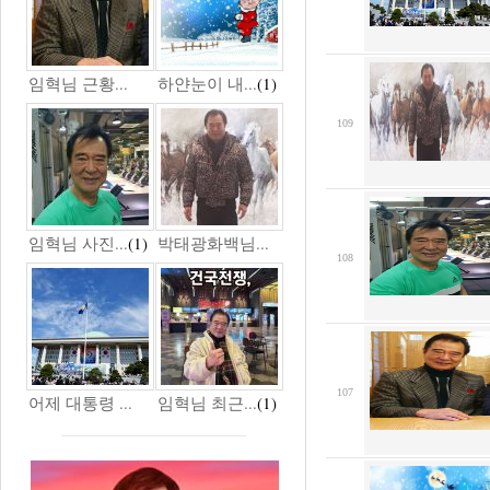
임혁님 근황...
하얀눈이 내...
(1)
109
임혁님 사진...
(1)
박태광화백님...
108
107
어제 대통령 ...
임혁님 최근...
(1)