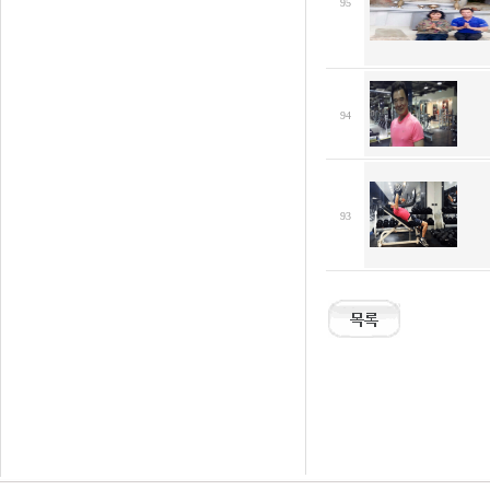
95
94
93