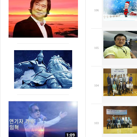
106
105
104
103