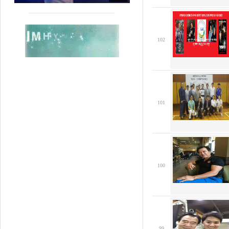
102
101
100
99