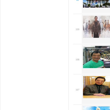
109
108
107