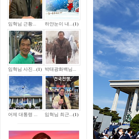
임혁님 근황...
하얀눈이 내...
(1)
임혁님 사진...
(1)
박태광화백님...
어제 대통령 ...
임혁님 최근...
(1)