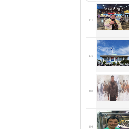
111
110
109
108