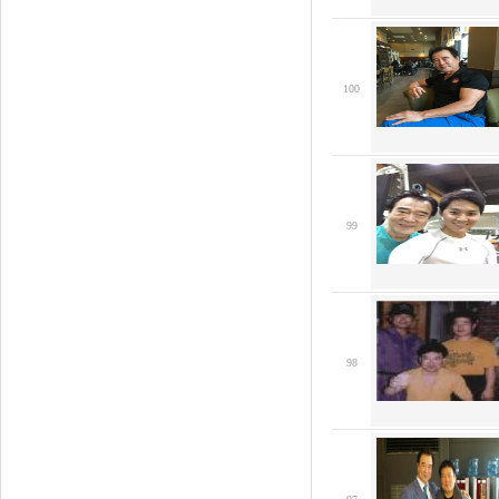
100
99
98