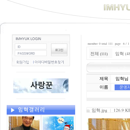
member 0 total 111 page 6 / 1
전체
임혁 (4
(111)
제목
임혁님 
이름
임혁.jpg
|
126.9 KB