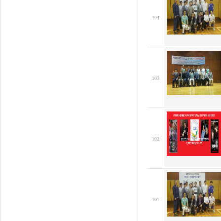
104
103
102
101