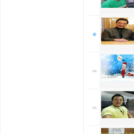
106
105