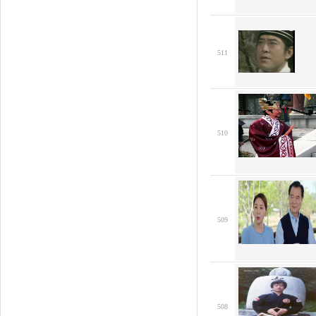
511
510
509
508