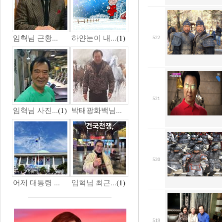
임혁님 근황...
하얀눈이 내...
(1)
522
521
임혁님 사진...
(1)
박태광화백님...
520
어제 대통령 ...
임혁님 최근...
(1)
519