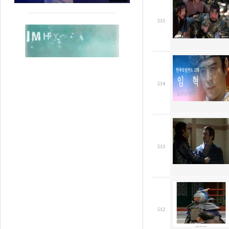
515
514
513
512