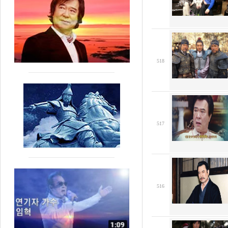
518
517
516