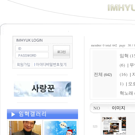
member 0 total 642 page 38 / 
임혁 (15
(6)
무
|
전체
(16)
자
|
(642)
1)
오로
|
혁노래 (
NO
이미지
523