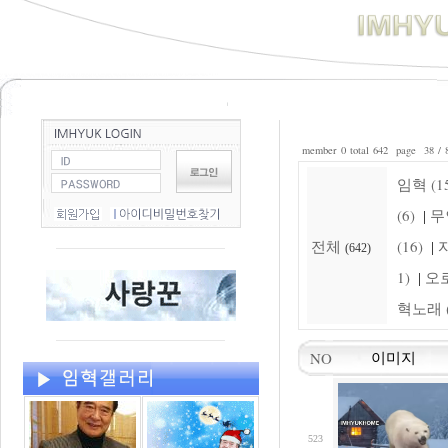
member 0 total 642 page 38 / 
임혁 (15
(6)
무
|
전체
(16)
자
|
(642)
1)
오로
|
혁노래 (
NO
이미지
523