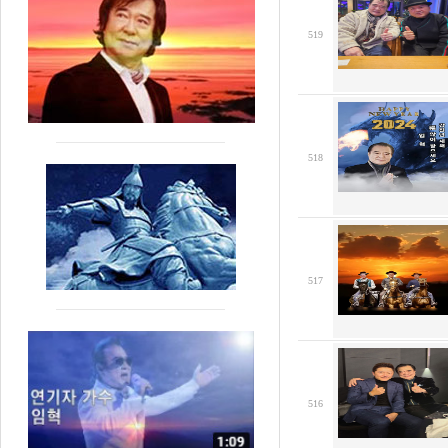
519
518
517
516