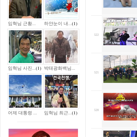
임혁님 근황...
하얀눈이 내...
(1)
522
임혁님 사진...
(1)
박태광화백님...
521
520
어제 대통령 ...
임혁님 최근...
(1)