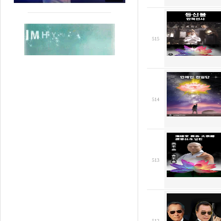
515
514
513
512