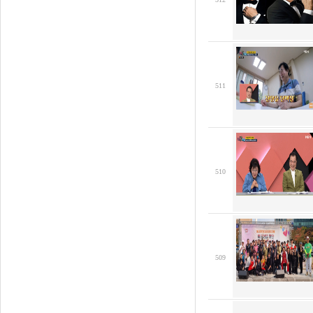
511
510
509