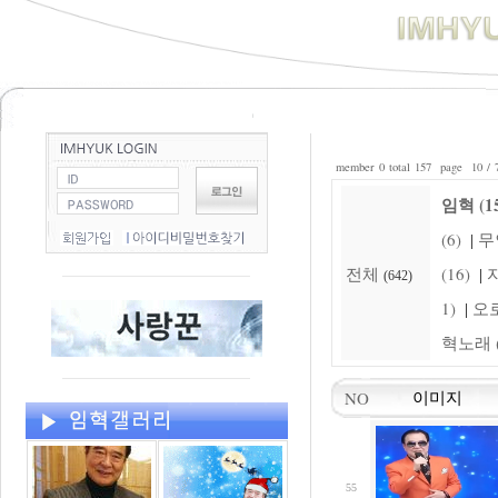
member 0 total 157 page 10 / 
임혁 (15
(6)
무
|
전체
(16)
자
|
(642)
1)
오로
|
혁노래 (
NO
이미지
55