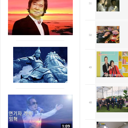
51
50
49
48