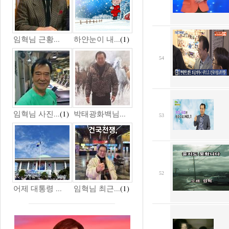
임혁님 근황...
하얀눈이 내...
(1)
54
임혁님 사진...
(1)
박태광화백님...
53
52
어제 대통령 ...
임혁님 최근...
(1)