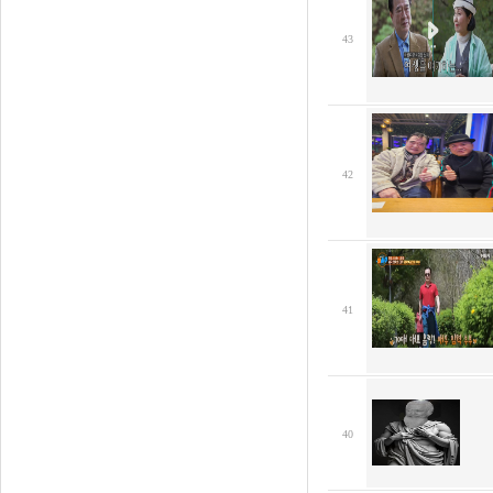
43
42
41
40