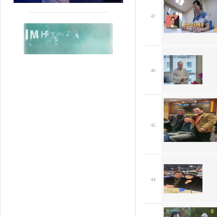
47
46
45
44