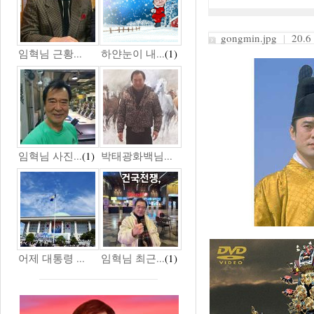
gongmin.jpg
|
20.6
임혁님 근황...
하얀눈이 내...
(1)
임혁님 사진...
(1)
박태광화백님...
어제 대통령 ...
임혁님 최근...
(1)