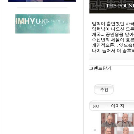
임혁이 출연했던 사극
임혁님이 나오신 모든
개국... 공민왕을 맡아 
수십년의 세월이 흐른 
개인적으론... 옛모습
나이 들어서 더 중후하고
코멘트닫기
NO
이미지
30