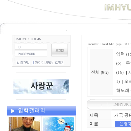
member 0 total 642 page 38 / 
임혁 (15
(6)
무
|
전체
(16)
자
|
(642)
1)
오로
|
혁노래 (
IMHYUK 
제목
개국 공
이름