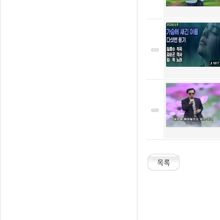
610
609