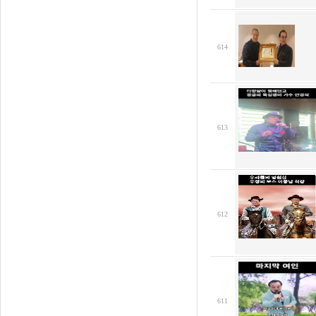
614
613
612
611