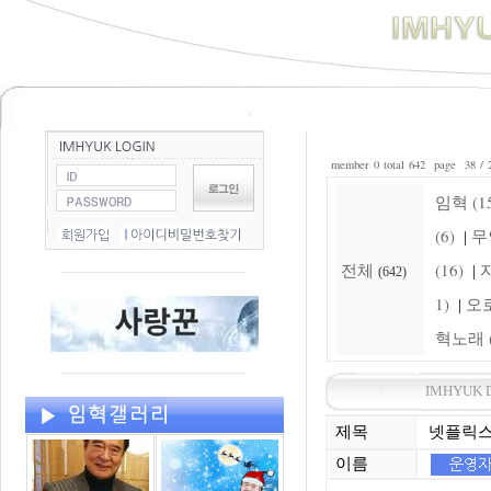
member 0 total 642 page 38 / 
임혁 (15
(6)
무
|
전체
(16)
자
|
(642)
1)
오로
|
혁노래 (
IMHYUK 
제목
넷플릭스
이름