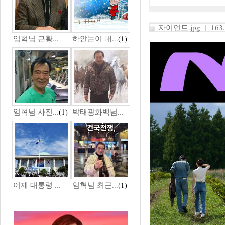
자이언트.jpg
|
163.
임혁님 근황...
하얀눈이 내...
(1)
임혁님 사진...
(1)
박태광화백님...
어제 대통령 ...
임혁님 최근...
(1)