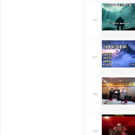
622
621
620
619