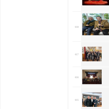
618
617
616
615