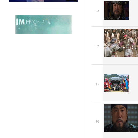
63
62
61
60