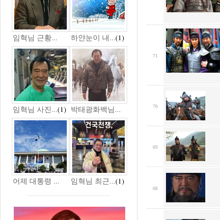
임혁님 근황...
하얀눈이 내...
(1)
71
70
임혁님 사진...
(1)
박태광화백님...
69
어제 대통령 ...
임혁님 최근...
(1)
68