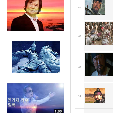
67
66
65
64