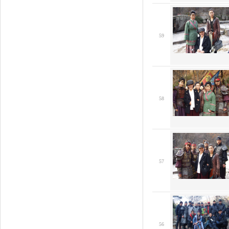
59
58
57
56