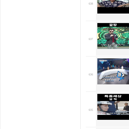
638
637
636
635