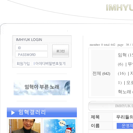
member 0 total 642 page 38 / 
임혁 (15
(6)
무
|
전체
(16)
자
|
(642)
1)
오로
|
혁노래 (
IMHYUK 
제목
우리들의
이름