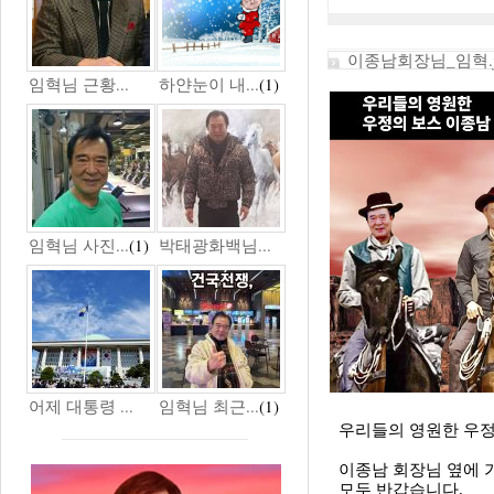
이종남회장님_임혁.j
임혁님 근황...
하얀눈이 내...
(1)
임혁님 사진...
(1)
박태광화백님...
어제 대통령 ...
임혁님 최근...
(1)
우리들의 영원한 우정
이종남 회장님 옆에 
모두 반갑습니다.