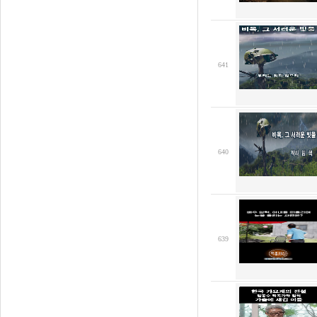
641
640
639