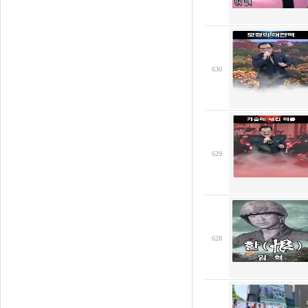
630
629
628