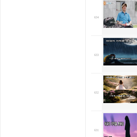
634
633
632
631