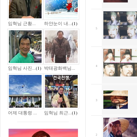
임혁님 근황...
하얀눈이 내...
(1)
5
4
임혁님 사진...
(1)
박태광화백님...
3
어제 대통령 ...
임혁님 최근...
(1)
2