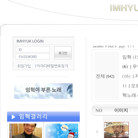
member 0 total 6 page 1 / 1
임혁 (15
(6)
무
|
전체
(16)
자
|
(642)
1)
오로
|
혁노래 (
NO
이미지
6