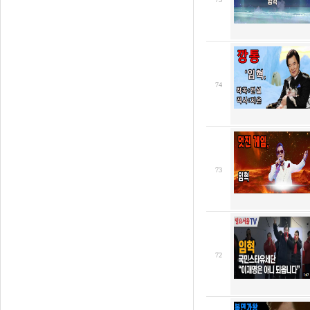
74
73
72