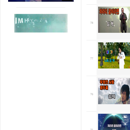
78
77
76
75