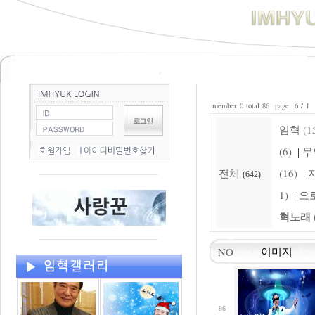
member 0 total 86 page 6 / 1
임혁 (15
(6)
무
|
전체
(16)
자
|
(642)
1)
오로
|
혁노래 (
NO
이미지
86