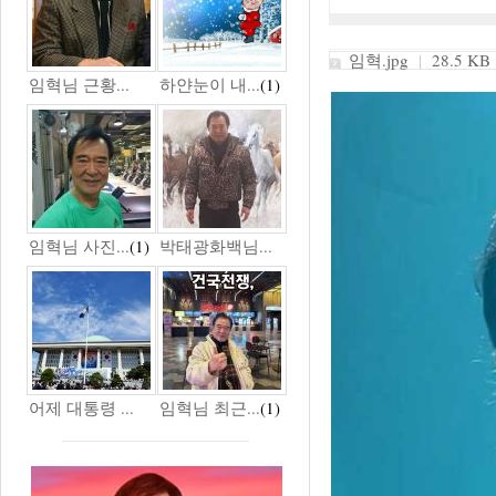
임혁.jpg
|
28.5 KB 
임혁님 근황...
하얀눈이 내...
(1)
임혁님 사진...
(1)
박태광화백님...
어제 대통령 ...
임혁님 최근...
(1)