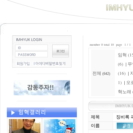
member 0 total 10 page 1 / 1
임혁 (15
(6)
무
|
전체
(16)
자
|
(642)
1)
오로
|
혁노래 (
IMHYUK 
제목
징비록 
이름