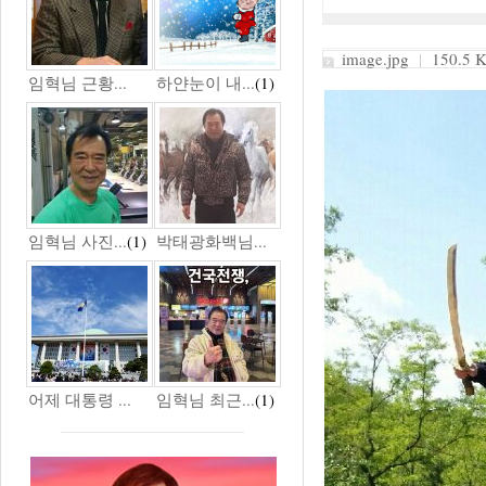
image.jpg
|
150.5 K
임혁님 근황...
하얀눈이 내...
(1)
임혁님 사진...
(1)
박태광화백님...
어제 대통령 ...
임혁님 최근...
(1)