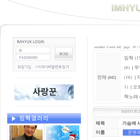
member 0 total 642 page 38 / 
임혁 (15
(6)
무
|
전체
(16)
자
|
(642)
1)
오로
|
혁노래 (
IMHYUK 
제목
가슴에 
이름