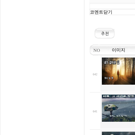
코멘트닫기
NO
이미지
642
641