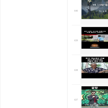
640
639
638
637