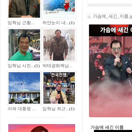
가슴에_새긴_이름.j
임혁님 근황...
하얀눈이 내...
(1)
임혁님 사진...
(1)
박태광화백님...
어제 대통령 ...
임혁님 최근...
(1)
가슴에 새긴 이름