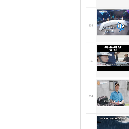
636
635
634