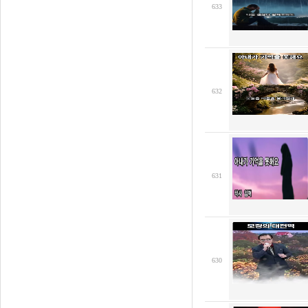
633
632
631
630