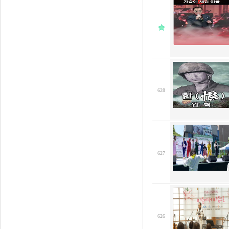
628
627
626