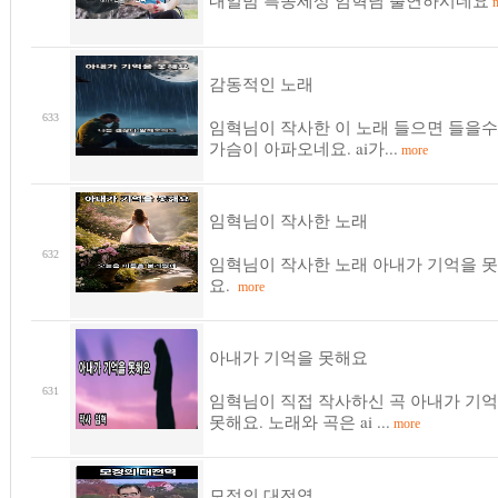
내일밤 특종세상 임혁님 출연하시네요
m
감동적인 노래
633
임혁님이 작사한 이 노래 들으면 들을
가슴이 아파오네요. ai가...
more
임혁님이 작사한 노래
632
임혁님이 작사한 노래 아내가 기억을 
요.
more
아내가 기억을 못해요
631
임혁님이 직접 작사하신 곡 아내가 기
못해요. 노래와 곡은 ai ...
more
모정의 대전역