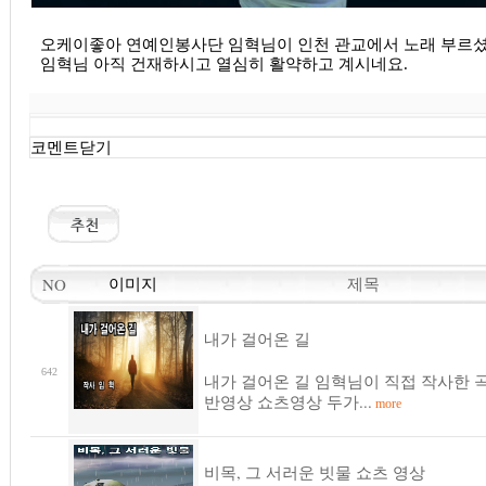
오케이좋아 연예인봉사단 임혁님이 인천 관교에서 노래 부르셨
임혁님 아직 건재하시고 열심히 활약하고 계시네요.
코멘트닫기
제목
NO
이미지
내가 걸어온 길
642
내가 걸어온 길 임혁님이 직접 작사한 곡
반영상 쇼츠영상 두가...
more
비목, 그 서러운 빗물 쇼츠 영상