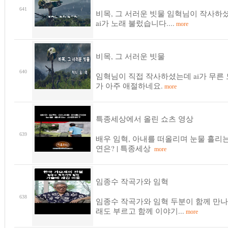
641
비목, 그 서러운 빗물 임혁님이 작사하
ai가 노래 불렀습니다....
more
비목, 그 서러운 빗물
640
임혁님이 직접 작사하셨는데 ai가 무른
가 아주 애절하네요.
more
특종세상에서 올린 쇼츠 영상
639
배우 임혁, 아내를 떠올리며 눈물 흘리는
연은? | 특종세상
more
임종수 작곡가와 임혁
638
임종수 작곡가와 임혁 두분이 함께 만나
래도 부르고 함께 이야기...
more