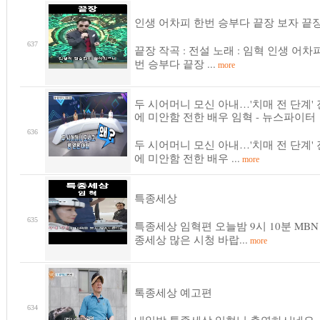
인생 어차피 한번 승부다 끝장 보자 끝장
637
끝장 작곡 : 전설 노래 : 임혁 인생 어차
번 승부다 끝장 ...
more
두 시어머니 모신 아내…'치매 전 단계'
에 미안함 전한 배우 임혁 - 뉴스파이터
636
두 시어머니 모신 아내…'치매 전 단계'
에 미안함 전한 배우 ...
more
특종세상
635
특종세상 임혁편 오늘밤 9시 10분 MBN
종세상 많은 시청 바랍...
more
톡종세상 예고편
634