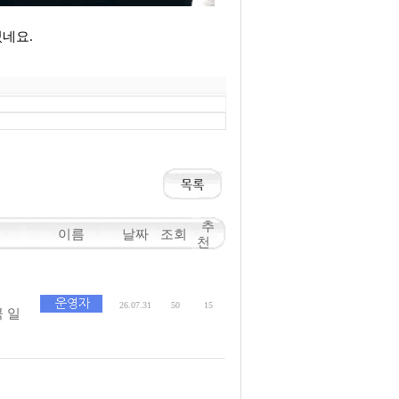
네요.
추
이름
날짜
조회
천
26.07.31
50
15
 일