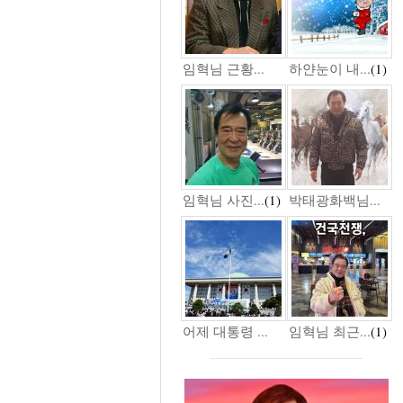
임혁님 근황...
하얀눈이 내...
(1)
임혁님 사진...
(1)
박태광화백님...
어제 대통령 ...
임혁님 최근...
(1)