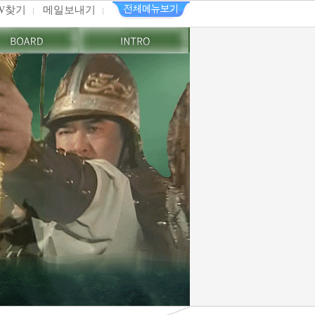
PW찾기
메일보내기