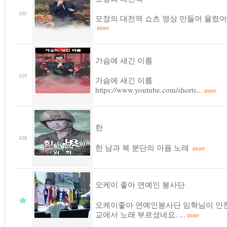
630
모정의 대전역 쇼츠 영상 만들어 올렸어
more
가슴에 새긴 이름
629
가슴에 새긴 이름
https://www.youtube.com/shorts...
more
한
628
한 남과 북 분단의 아픔 노래
more
오케이 좋아 연예인 봉사단
오케이좋아 연예인봉사단 임혁님이 인천
교에서 노래 부르셨네요. ...
more