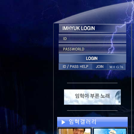
M:0 G:76