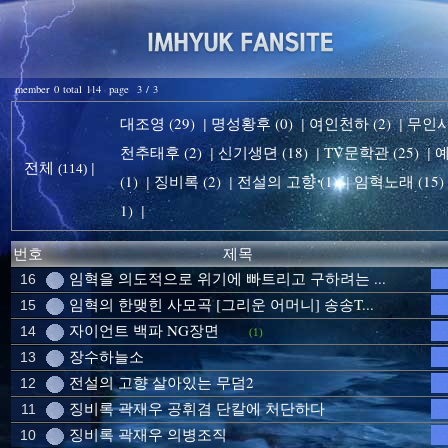
member 0 total 114 page 3 / 3
대조영 (29)
명성황후 (0)
여인천하 (2)
무인시대
|
|
|
천추태후 (2)
신기생뎐 (18)
TV문학관 (25)
예
|
|
|
전체
|
(114)
(1)
징비록 (2)
전설의 고향 (1)
임혁노래 (15)
|
|
|
1)
|
번호
제목
임혁을 의도적으로 위기에 빠트리고 구하려는 ...
16
임혁의 한맺힌 사모곡 [그리운 어머니] 송송T...
15
자이언트 백파 NG장면
14
(1)
장수하늘소
13
전설의 고향 살아있는 무덤2
12
징비록 곽재우 공휘겸 단칼에 처단하다
11
징비록 곽재우 의병조직
10