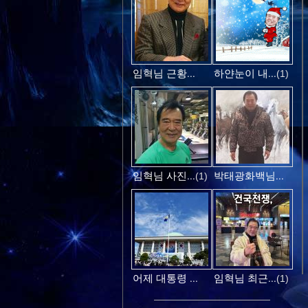
임혁님 근황...
하얀눈이 내...
(1)
임혁님 사진...
박태광화백님...
(1)
어제 대통령 ...
임혁님 최근...
(1)