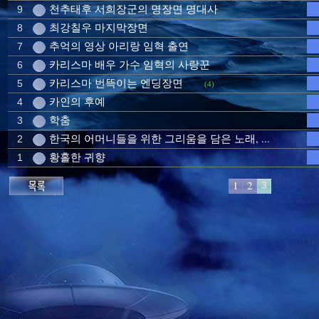
천추태후 서희장군의 명장면 명대사
9
최강칠우 마지막장면
8
추억의 영상 아리랑 임혁 출연
7
카리스마 배우 가수 임혁의 사랑꾼
6
카리스마 번뜩이는 엔딩장면
5
(4)
카인의 후예
4
학춤
3
한국의 어머니들을 위한 그리움을 담은 노래, ...
2
황홀한 귀향
1
1
2
3