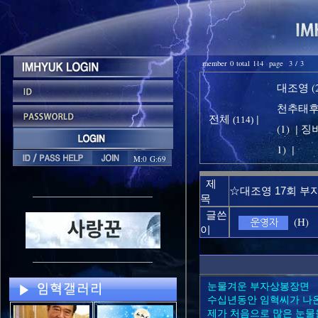
member 0 total 114 page 3 / 3
대조영 (2
천추태후 
전체
|
(114)
(1)
징비
|
1)
|
M:0 G:69
제
☆대조영 17회 
목
글쓴
(H)
이
눈물겨운 부자상봉장면
수십년동안 임혁씨가 나온
제가 처음으로 많은 눈물