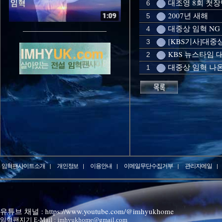
대조영 8회 첫장
6
2007년 새해
5
대중상 임혁 NG
4
[KBS기사]대중
3
KBS 뉴스타임 대
2
대중상 임혁 나온
1
임혁팬사이트소개
개인정보
이용안내
이메일무단수집거부
관리자메일
유튜브 채널 : https://www.youtube.com/@imhyukhome
임혁팬지기 E-Mail : imhyukhome@gmail.com