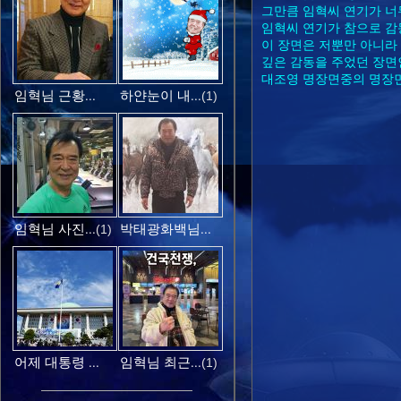
그만큼 임혁씨 연기가 너무
임혁씨 연기가 참으로 
이 장면은 저뿐만 아니라
깊은 감동을 주었던 장면인
대조영 명장면중의 명장
임혁님 근황...
하얀눈이 내...
(1)
임혁님 사진...
박태광화백님...
(1)
어제 대통령 ...
임혁님 최근...
(1)