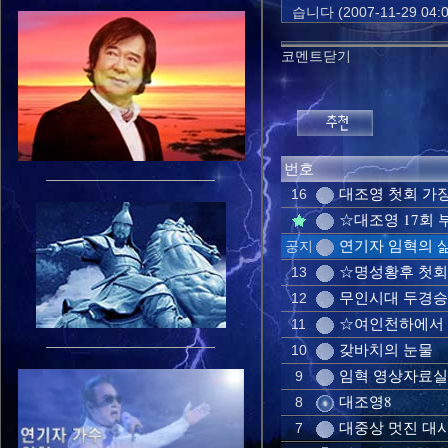
습니다 (2007-11-29 04:0
코멘트닫기
번호
대조영 첫회 가
16
☆대조영 17회
연기자 임혁의 삶
공지
☆명성황후 첫회
13
무인시대 두경승
12
☆여인천하에서 
11
갖바치의 눈물
10
임혁 영상자료실
9
대조영8
8
대중상 멋진 대사 
7