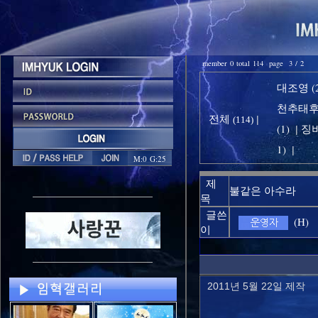
member 0 total 114 page 3 / 2
대조영 (2
천추태후 
전체
|
(114)
(1)
징비
|
1)
|
M:0 G:25
제
불같은 아수라
목
글쓴
(H)
이
2011년 5월 22일 제작