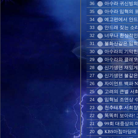
아수라 귀신빙의
36
아수라 임혁의 포복
35
예고편에서 안드
34
안드래 짖는 소리
33
너무나 환상적인
32
불화산같은 임혁 
31
아수라의 기막힌
30
아수라와 클레
29
신기생뎐 재밌게
28
신기생뎐 불같은
27
자이언트 백파 
26
고려의 큰별 서
25
임혁님 조연상 
24
천추태후 서희장
23
똑똑히 보아라!
22
99회 대중상의 
21
KBS아침마당에
20