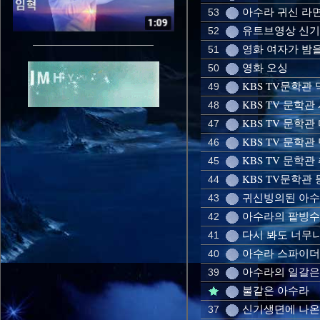
아수라 귀신 라
53
유트브영상 신기
52
영화 여자가 밤
51
영화 오싱
50
KBS TV문학관
49
KBS TV 문학
48
KBS TV 문학관
47
KBS TV 문학
46
KBS TV 문학관
45
KBS TV문학관
44
귀신빙의된 아수
43
아수라의 팥빙수
42
다시 봐도 너무
41
아수라 스파이
40
아수라의 일갈은 
39
불같은 아수라
신기생뎐에 나온
37