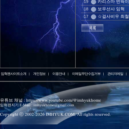
카리스마 번뜩이
19
보우선사 임혁
18
☆걸사비우 최철
17
임혁팬사이트소개
개인정보
이용안내
이메일무단수집거부
관리자메일
유튜브 채널 : https://www.youtube.com/@imhyukhome
임혁팬지기 E-Mail : imhyukhome@gmail.com
Copyright ⓒ 2002-
2026
IMHYUK.COM,
All rights reserved.