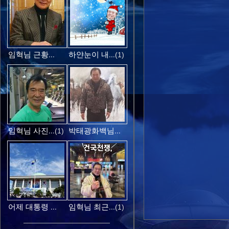
임혁님 근황...
하얀눈이 내...
(1)
임혁님 사진...
박태광화백님...
(1)
어제 대통령 ...
임혁님 최근...
(1)