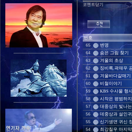
코멘트닫기
번호
변명
65
숨은 그림 찾기
64
겨울의 초상
63
징비록 곽재우 
62
겨울바다갈매기
61
비철이야기
60
KBS 수사물 형사
59
시작은 평범하지
58
대중상의 빛나는
57
데중상과 설인귀
56
신기생뎐 귀신 
55
최강칠우 마지
54