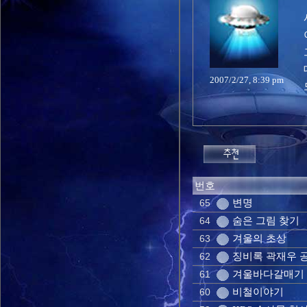
2007/2/27, 8:39 pm
번호
변명
65
숨은 그림 찾기
64
겨울의 초상
63
징비록 곽재우 
62
겨울바다갈매기
61
비철이야기
60