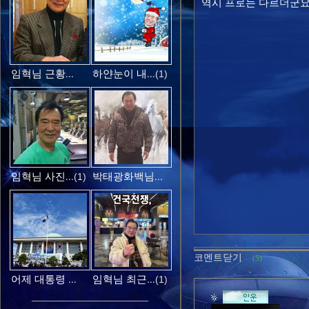
역시 프로는 다르더군요
임혁님 근황...
하얀눈이 내...
(1)
임혁님 사진...
박태광화백님...
(1)
코멘트닫기
(5)
어제 대통령 ...
임혁님 최근...
(1)