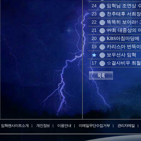
임혁님 조연상 
24
천추태후 서희장
23
똑똑히 보아라!
22
99회 대중상의 
21
KBS아침마당에
20
카리스마 번뜩이
19
보우선사 임혁
☆걸사비우 최철
17
임혁팬사이트소개
개인정보
이용안내
이메일무단수집거부
관리자메일