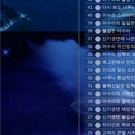
다시 봐도 너무
41
아수라 스파이
40
아수라의 일갈은 
39
불같은 아수라
38
신기생뎐에 나온
37
아수라 귀신빙의
36
아수라 임혁의 포복
35
예고편에서 안드
34
안드래 짖는 소리
33
너무나 환상적인
32
불화산같은 임혁 
31
아수라의 기막힌
30
아수라와 클레
29
신기생뎐 재밌게
28
신기생뎐 불같은
27
자이언트 백파 
26
고려의 큰별 서
25