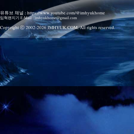
유튜브 채널 : https://www.youtube.com/@imhyukhome
임혁팬지기 E-Mail : imhyukhome@gmail.com
Copyright ⓒ 2002-
2026
IMHYUK.COM,
All rights reserved.