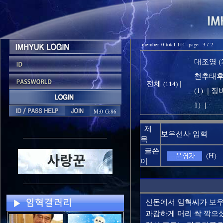
member 0 total 114 page 3 / 2
대조영 (2
천추태후 
전체
|
(114)
(1)
징비
|
1)
|
M:0 G:86
제
보우선사 임혁
목
글쓴
(H)
이
신돈에서 임혁씨가 보
과감하게 머리 싹 깍으