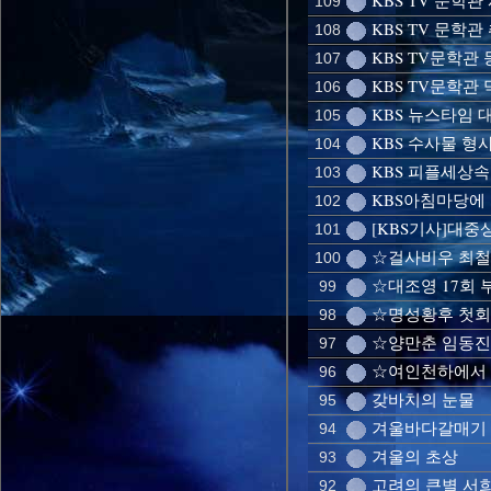
KBS TV 문학
109
KBS TV 문학관
108
KBS TV문학관
107
KBS TV문학관
106
KBS 뉴스타임 대
105
KBS 수사물 형사
104
KBS 피플세상
103
KBS아침마당에
102
[KBS기사]대중
101
☆걸사비우 최철
100
☆대조영 17회
99
☆명성황후 첫회
98
☆양만춘 임동진
97
☆여인천하에서 
96
갖바치의 눈물
95
겨울바다갈매기
94
겨울의 초상
93
고려의 큰별 서
92