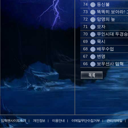
등신불
74
똑똑히 보아라!
73
망명의 늪
72
모자
71
무인시대 두경승
70
묵시
69
배우수업
68
변명
67
보우선사 임혁
66
임혁팬사이트소개
개인정보
이용안내
이메일무단수집거부
관리자메일