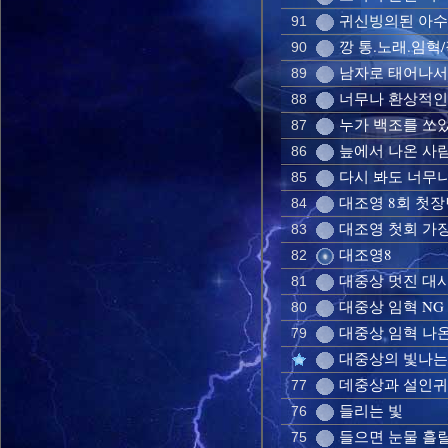
귀신빙의된 아수
91
깡 통.노래.임혁
90
남자로 태어나서 
89
너무나 환상적인
88
누가 백조를 쏘
87
늪에서 나온 사
86
다시 봐도 너무
85
대조영 8회 첫장
84
대조영 첫회 가
83
대조영8
82
대중상 멋진 대사 
81
대중상 임혁 NG
80
대중상 임혁 나온
79
대중상의 빛나는
데중상과 설인귀
77
들리는 빛
76
들으면 눈물 흘릴
75