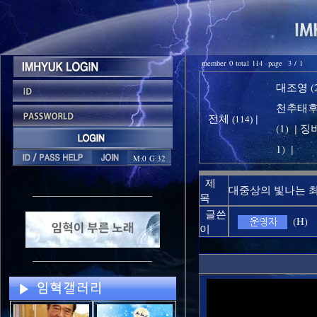
member 0 total 114 page 3 / 1
대조영 (2
천추태후 
전체
|
(114)
(1)
징비
|
1)
|
M:0 G:32
제
대중상의 빛나는 
목
글쓴
(H)
이