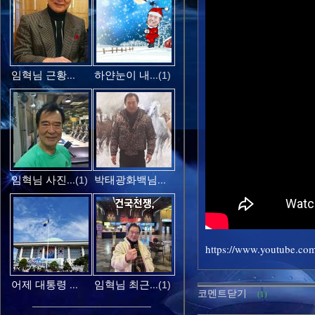
임혁님 근황...
하얀눈이 내...
(1)
임혁님 사진...
박태광화백님...
(1)
https://www.youtube.co
어제 대통령 ...
임혁님 최근...
(1)
코멘트닫기
(1)