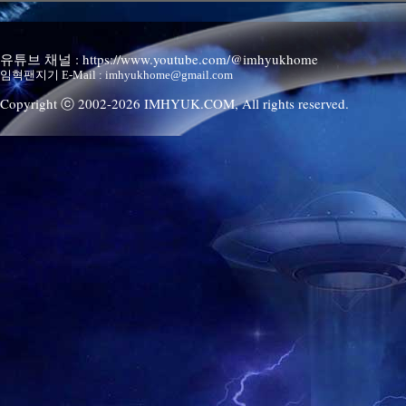
유튜브 채널 : https://www.youtube.com/@imhyukhome
임혁팬지기 E-Mail : imhyukhome@gmail.com
Copyright ⓒ 2002-
2026
IMHYUK.COM,
All rights reserved.