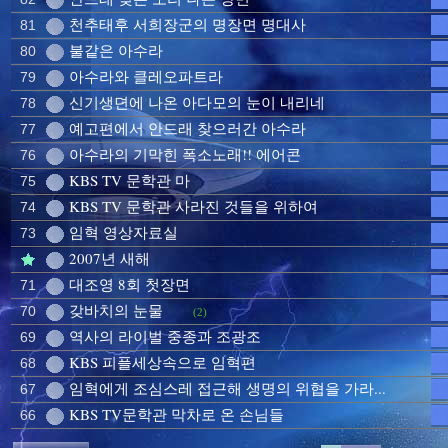
천추태후 서희장군의 명장면 명대사
81
불같은 아수라
80
아수라와 클레오파트라
79
신기생뎐에 나온 아다모의 눈이 내리네
78
예고편에서 안드래 찾으러간 아수라
77
아수라의 기막힌 폭소노래!! 에어콘
76
KBS TV 문학관 마
75
KBS TV 문학관 사라진 것들을 위하여
74
임혁 영상자료실
73
2007년 새해
대조영 8회 첫장면
71
갖바치의 눈물
70
(2)
역사의 라이벌 중종과 조광조
69
KBS 피플세상속으로 임혁편
68
임혁에게 조심스레 접근해 생명의 위협을 가라...
67
KBS TV문학관 막차로 온 손님들
66