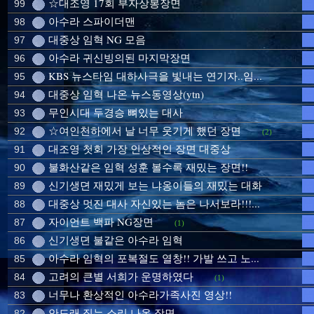
☆대조영 17회 부자상봉장면
99
아수라 스파이더맨
98
대중상 임혁 NG 모음
97
아수라 귀신빙의된 마지막장면
96
KBS 뉴스타임 대하사극을 빛내는 연기자..임...
95
대중상 임혁 나온 뉴스동영상(ytn)
94
무인시대 두경승 뼈있는 대사
93
☆여인천하에서 날 너무 웃기게 했던 장면
92
(2)
대조영 첫회 가장 인상적인 장면 대중상
91
불화산같은 임혁 성훈 볼수록 재밌는 장면!!
90
신기생뎐 재밌게 보는 냐옹이들의 재밌는 대화
89
대중상 멋진 대사 자신있는 놈은 나서보라!!!...
88
자이언트 백파 NG장면
87
(1)
신기생뎐 불같은 아수라 임혁
86
아수라 임혁의 포복절도 열창!! 가발 쓰고 노...
85
고려의 큰별 서희가 운명하였다
84
(1)
너무나 환상적인 아수라가족사진 영상!!
83
안드래 짖는 소리 나온 장면
82