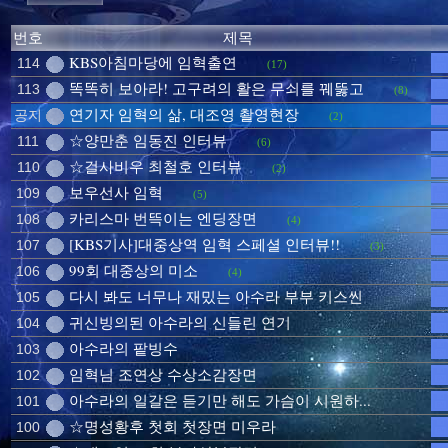
번호
제목
KBS아침마당에 임혁출연
114
(17)
똑똑히 보아라! 고구려의 활은 무쇠를 꿰뚫고
113
(8)
연기자 임혁의 삶, 대조영 촬영현장
공지
(2)
☆양만춘 임동진 인터뷰
111
(6)
☆걸사비우 최철호 인터뷰
110
(2)
보우선사 임혁
109
(5)
카리스마 번뜩이는 엔딩장면
108
(4)
[KBS기사]대중상역 임혁 스페셜 인터뷰!!
107
(3)
99회 대중상의 미소
106
(4)
다시 봐도 너무나 재밌는 아수라 부부 키스씬
105
귀신빙의된 아수라의 신들린 연기
104
아수라의 팥빙수
103
임혁님 조연상 수상소감장면
102
아수라의 일갈은 듣기만 해도 가슴이 시원하...
101
☆명성황후 첫회 첫장면 미우라
100