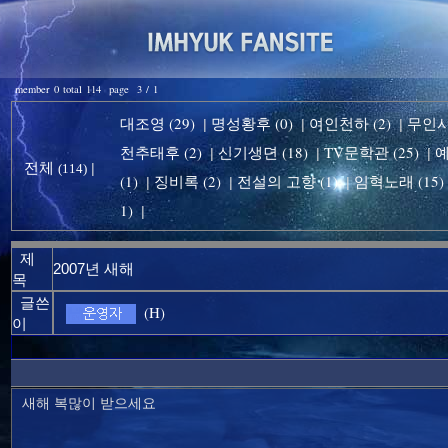
member 0 total 114 page 3 / 1
대조영 (29)
명성황후 (0)
여인천하 (2)
무인시대
|
|
|
천추태후 (2)
신기생뎐 (18)
TV문학관 (25)
예
|
|
|
전체
|
(114)
(1)
징비록 (2)
전설의 고향 (1)
임혁노래 (15)
|
|
|
1)
|
제
2007년 새해
목
글쓴
(H)
이
새해 복많이 받으세요