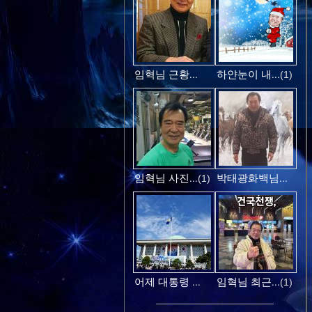
임혁님 근황...
하얀눈이 내...
(1)
임혁님 사진...
박태광화백님...
(1)
어제 대통령 ...
임혁님 최근...
(1)