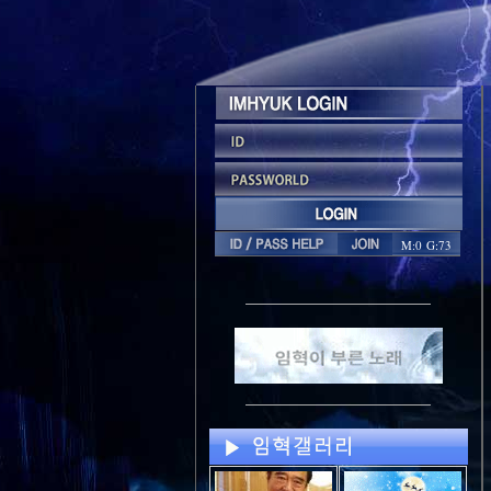
M:0 G:73