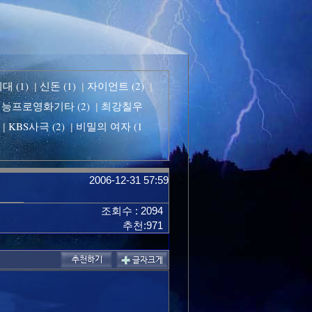
 (1)
신돈 (1)
자이언트 (2)
|
|
|
능프로영화기타 (2)
최강칠우
|
KBS사극 (2)
비밀의 여자 (1
|
|
2006-12-31 57:59
조회수 : 2094
추천:971