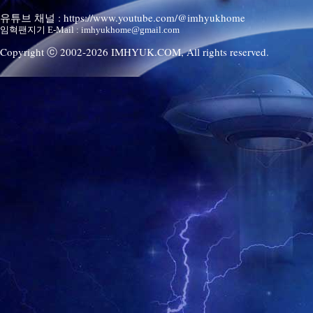
유튜브 채널 : https://www.youtube.com/@imhyukhome
임혁팬지기 E-Mail : imhyukhome@gmail.com
Copyright ⓒ 2002-
2026
IMHYUK.COM,
All rights reserved.