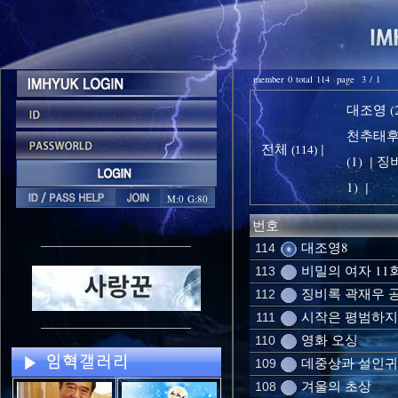
member 0 total 114 page 3 / 1
대조영 (2
천추태후 
전체
|
(114)
(1)
징비
|
1)
|
M:0 G:80
번호
대조영8
114
비밀의 여자 11회
113
징비록 곽재우 
112
시작은 평범하지
111
영화 오싱
110
데중상과 설인귀
109
겨울의 초상
108