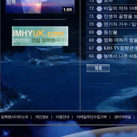
모자
73
비밀의 여자 19회
72
인생의 끝짱을 보자
71
연기자 가수 / 
70
등신불
69
영화 여자가 밤
68
KBS TV문학관
67
늪에서 나온 사
66
임혁팬사이트소개
개인정보
이용안내
이메일무단수집거부
관리자메일