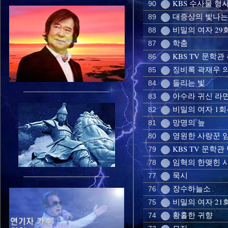
KBS 수사물 형사
90
대중상의 빛나는
89
비밀의 여자 29
88
학춤
87
KBS TV 문학관
86
징비록 곽재우 
85
들리는 빛
84
아수라 귀신 라
83
비밀의 여자 1회
82
망명의 늪
81
영원한 사랑꾼 임혁
80
KBS TV 문학
79
임혁의 한맺힌 사모
78
묵시
77
장수하늘소
76
비밀의 여자 21회
75
황홀한 귀향
74