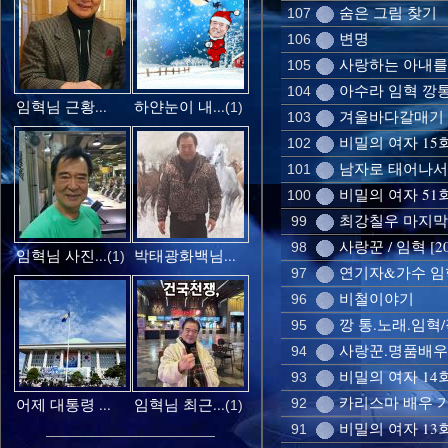
숨은 그림 찾기
107
변명
106
사랑하는 아내를 위
105
아수라 임혁 깡통 
104
임혁님 근황...
하얀눈이 내...
(1)
겨울바다갈매기
103
비밀의 여자 15회
102
남자로 태어나서 
101
비밀의 여자 51
100
최강칠우 마지
99
사랑꾼 / 임혁 [2
98
임혁님 사진...
박태광화백님...
(1)
연기자&가수 임혁
97
비철이야기
96
깡 통.노래.임혁
95
사랑꾼.명품배우 
94
비밀의 여자 14
93
카리스마 배우 
어제 대통령 ...
임혁님 최근...
92
(1)
비밀의 여자 13회
91