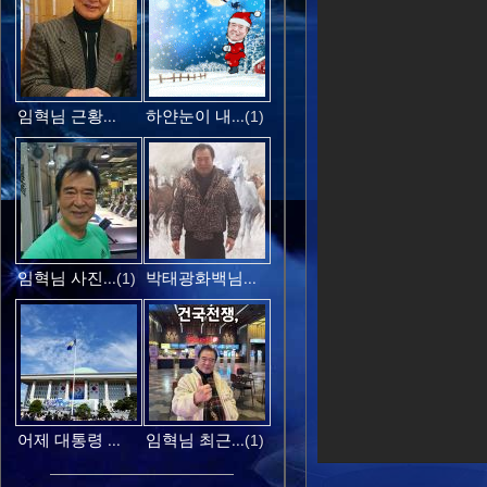
임혁님 근황...
하얀눈이 내...
(1)
임혁님 사진...
박태광화백님...
(1)
어제 대통령 ...
임혁님 최근...
(1)