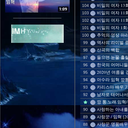
비밀의 여자 13회
104
비밀의 여자 11
103
비밀의 여자 11회
102
비밀의 여자 1회
101
추억의 영상 아
100
역사의 라이벌 
99
산곡의 백합
98
들으면 눈물 흘릴
97
한국의 어머니들을
96
2020년 여름을 
95
아수라 임혁 깡통 
94
카리스마 배우 
93
남자로 태어나서 
92
깡 통.노래.임혁
사랑하는 아내를 위
90
사랑꾼 / 임혁 [2
89
사랑꾼.명품배우 
88