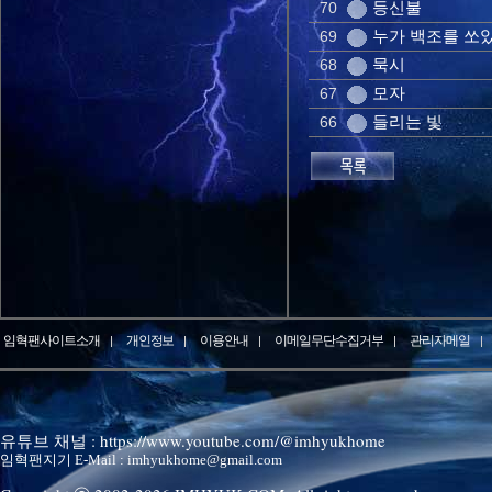
등신불
70
누가 백조를 쏘
69
묵시
68
모자
67
들리는 빛
66
임혁팬사이트소개
개인정보
이용안내
이메일무단수집거부
관리자메일
유튜브 채널 : https://www.youtube.com/@imhyukhome
임혁팬지기 E-Mail : imhyukhome@gmail.com