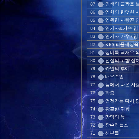
인생의 끝짱을 보자
87
임혁의 한맺힌 사모
86
영원한 사랑꾼 임혁
85
연기자&가수 임혁
84
연기자 가수 / 
83
KBS 피플세상
82
징비록 곽재우 
81
전설의 고향 살
80
카인의 후예
79
배우수업
78
늪에서 나온 사
77
학춤
76
언젠가는 다시 
75
황홀한 귀향
74
망명의 늪
73
장수하늘소
72
신부들
71