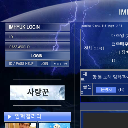
member 0 total 114 page 3 / 1
대조영 (2
천추태후 
전체
|
(114)
(1)
징비
|
1)
|
M:0 G:79
제
깡 통.노래.임혁/작
목
글쓴
(H)
이