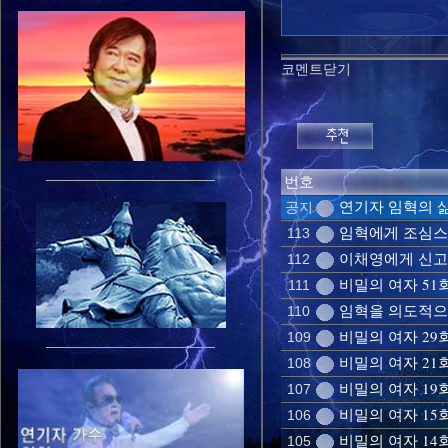
코멘트닫기
번호
연기자 임혁의 삶
공지
임혁에게 조심스레
113
이채영에게 신고은
112
비밀의 여자 51
111
임혁을 의도적으로
110
비밀의 여자 29
109
비밀의 여자 21회
108
비밀의 여자 19회
107
비밀의 여자 15회
106
비밀의 여자 14
105