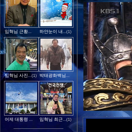
임혁님 근황...
하얀눈이 내...
(1)
임혁님 사진...
박태광화백님...
(1)
어제 대통령 ...
임혁님 최근...
(1)