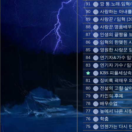
깡 통.노래.임혁
91
사랑하는 아내를 위
90
사랑꾼 / 임혁 [2
89
사랑꾼.명품배우 
88
인생의 끝짱을 보자
87
임혁의 한맺힌 사모
86
영원한 사랑꾼 임혁
85
연기자&가수 임혁
84
연기자 가수 / 
83
KBS 피플세상
징비록 곽재우 
81
전설의 고향 살
80
카인의 후예
79
배우수업
78
늪에서 나온 사
77
학춤
76
언젠가는 다시 
75