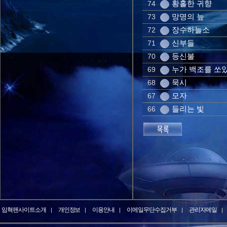
황홀한 귀향
74
망명의 늪
73
장수하늘소
72
신부들
71
등신불
70
누가 백조를 쏘
69
묵시
68
모자
67
들리는 빛
66
임혁팬사이트소개
개인정보
이용안내
이메일무단수집거부
관리자메일