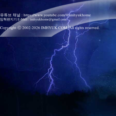
유튜브 채널 : https://www.youtube.com/@imhyukhome
임혁팬지기 E-Mail : imhyukhome@gmail.com
Copyright ⓒ 2002-
2026
IMHYUK.COM,
All rights reserved.