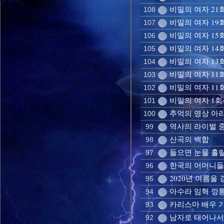
비밀의 여자 21회
108
비밀의 여자 19회
107
비밀의 여자 15회
106
비밀의 여자 14
105
비밀의 여자 13회
104
비밀의 여자 11
103
비밀의 여자 11회
102
비밀의 여자 1회
101
추억의 영상 아
100
역사의 라이벌 
99
산곡의 백합
98
들으면 눈물 흘릴
97
한국의 어머니들을
96
2020년 여름을 
95
아수라 임혁 깡통 
94
카리스마 배우 
93
남자로 태어나서 
92