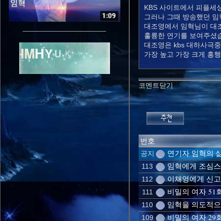
KBS 사이트에서 피플세
그러나 그때 방송했던 임
대조영에서 임혁님이 대
훌륭한 연기를 보여주셨
대조영은 kbs 대하사극중
가장 높고 가장 크게 흥
코멘트닫기
번호
연기자 임혁의 삶
공지
임혁에게 조심스레
113
이채영에게 신고은
112
비밀의 여자 51
111
임혁을 의도적으로
110
비밀의 여자 29
109