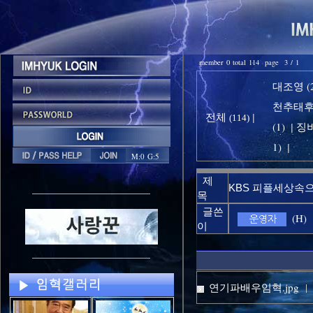
member 0 total 114 page 3 / 1
대조영 (2
천추태후 
전체
|
(114)
(1)
징비
|
1)
|
M:0 G:5
제
KBS 피플세상속
목
글쓴
(H)
이
연기파배우임혁.jpg
|
3