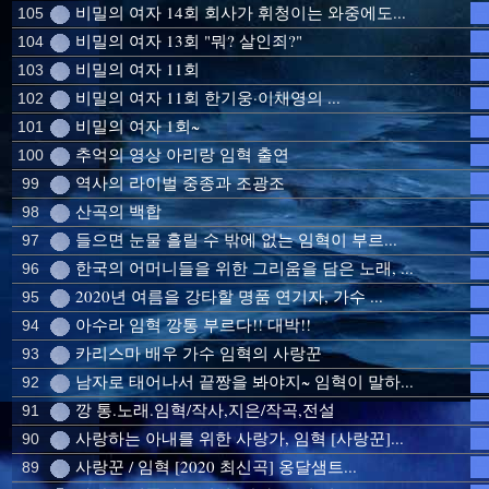
비밀의 여자 14회 회사가 휘청이는 와중에도...
105
비밀의 여자 13회 "뭐? 살인죄?"
104
비밀의 여자 11회
103
비밀의 여자 11회 한기웅·이채영의 ...
102
비밀의 여자 1회~
101
추억의 영상 아리랑 임혁 출연
100
역사의 라이벌 중종과 조광조
99
산곡의 백합
98
들으면 눈물 흘릴 수 밖에 없는 임혁이 부르...
97
한국의 어머니들을 위한 그리움을 담은 노래, ...
96
2020년 여름을 강타할 명품 연기자, 가수 ...
95
아수라 임혁 깡통 부르다!! 대박!!
94
카리스마 배우 가수 임혁의 사랑꾼
93
남자로 태어나서 끝짱을 봐야지~ 임혁이 말하...
92
깡 통.노래.임혁/작사,지은/작곡,전설
91
사랑하는 아내를 위한 사랑가, 임혁 [사랑꾼]...
90
사랑꾼 / 임혁 [2020 최신곡] 옹달샘트...
89