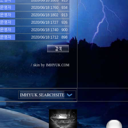
2020/06/18
1805
915
2020/06/18
1760
934
2020/06/18
1802
913
2020/06/18
1727
926
2020/06/18
1740
900
2020/06/18
1712
898
/ skin by
IMHYUK.COM
IMHYUK SEARCHSITE