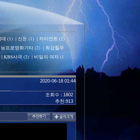
 (1)
신돈 (1)
자이언트 (2)
|
|
|
능프로영화기타 (2)
최강칠우
|
KBS사극 (2)
비밀의 여자 (1
|
|
2020-06-18 01:44
조회수 : 1802
추천:913