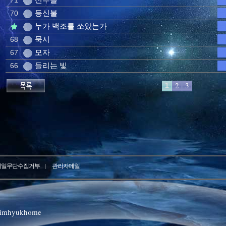
71
등신불
70
누가 백조를 쏘았는가
묵시
68
모자
67
들리는 빛
66
2
3
1
메일무단수집거부
관리자메일
@imhyukhome