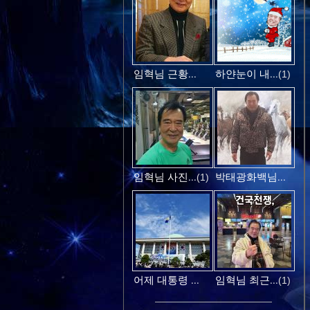
임혁님 근황...
하얀눈이 내...
(1)
임혁님 사진...
박태광화백님...
(1)
어제 대통령 ...
임혁님 최근...
(1)