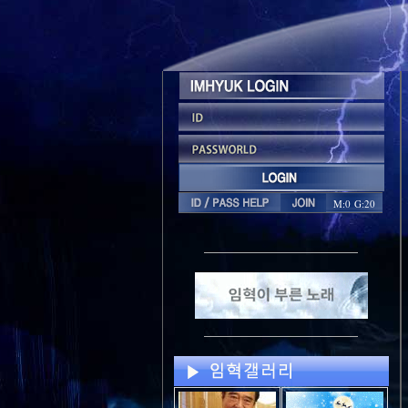
M:0 G:20