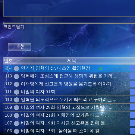
코멘트닫기
번호
제목
연기자 임혁의 삶, 대조영 촬영현장
공지
(2)
임혁에게 조심스레 접근해 생명의 위협을 가라...
113
이채영에게 신고은의 병원을 옮기도록 이야기...
112
비밀의 여자 51회
111
임혁을 의도적으로 위기에 빠트리고 구하려는 ...
110
비밀의 여자 29회-임혁의 고집으로 기획팀에...
109
비밀의 여자 21회 이채영의 살가운 태도가 ...
108
비밀의 여자 19회 다시금 신고은을 집에 들...
107
비밀의 여자 15회 “돌아올 때 소이 꼭 찾...
106