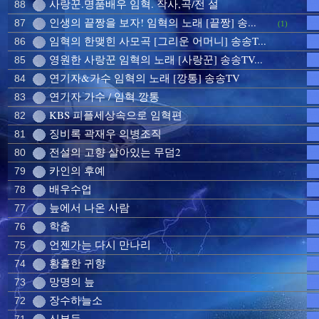
사랑꾼.명품배우 임혁. 작사,곡/전 설
88
인생의 끝짱을 보자! 임혁의 노래 [끝짱] 송...
87
(1)
임혁의 한맺힌 사모곡 [그리운 어머니] 송송T...
86
영원한 사랑꾼 임혁의 노래 [사랑꾼] 송송TV...
85
연기자&가수 임혁의 노래 [깡통] 송송TV
84
연기자 가수 / 임혁 깡통
83
KBS 피플세상속으로 임혁편
82
징비록 곽재우 의병조직
81
전설의 고향 살아있는 무덤2
80
카인의 후예
79
배우수업
78
늪에서 나온 사람
77
학춤
76
언젠가는 다시 만나리
75
황홀한 귀향
74
망명의 늪
73
장수하늘소
72
신부들