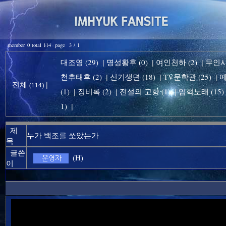
member 0 total 114 page 3 / 1
대조영 (29)
명성황후 (0)
여인천하 (2)
무인시대
|
|
|
천추태후 (2)
신기생뎐 (18)
TV문학관 (25)
예
|
|
|
전체
|
(114)
(1)
징비록 (2)
전설의 고향 (1)
임혁노래 (15)
|
|
|
1)
|
제
누가 백조를 쏘았는가
목
글쓴
(H)
이