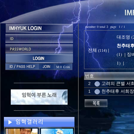
member 0 total 2 page 1 / 1
대조영 (2
천추태후 
전체
|
(114)
(1)
징비
|
1)
|
M:0 G:66
번호
고려의 큰별 서
2
천추태후 서희장
1