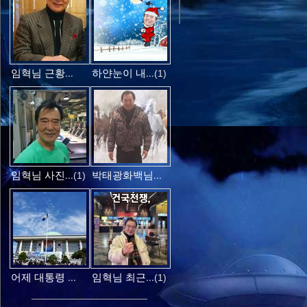
임혁님 근황...
하얀눈이 내...
(1)
임혁님 사진...
박태광화백님...
(1)
어제 대통령 ...
임혁님 최근...
(1)