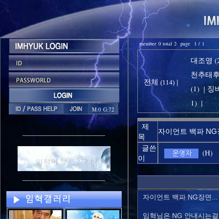
member 0 total 2 page 1 / 1
대조영 (2
천추태후 
전체
|
(114)
(1)
징비
|
1)
|
M:0 G:72
제
자이언트 백파 N
목
글쓴
(H)
이
자이언트 백파 NG장면...
임혁님은 NG 안내시는