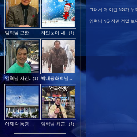
그래서 더 이런 NG가 
임혁님 NG 장면 정말 보
임혁님 근황...
하얀눈이 내...
(1)
임혁님 사진...
박태광화백님...
(1)
어제 대통령 ...
임혁님 최근...
(1)