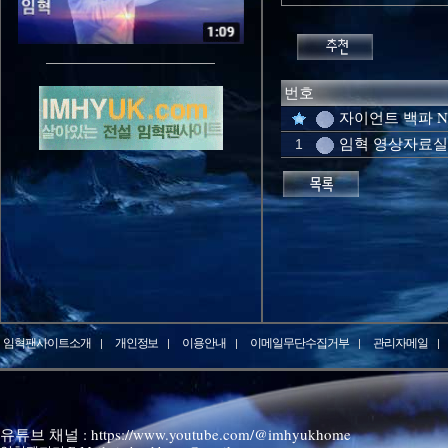
번호
자이언트 백파 
임혁 영상자료실
1
임혁팬사이트소개
개인정보
이용안내
이메일무단수집거부
관리자메일
유튜브 채널 : https://www.youtube.com/@imhyukhome