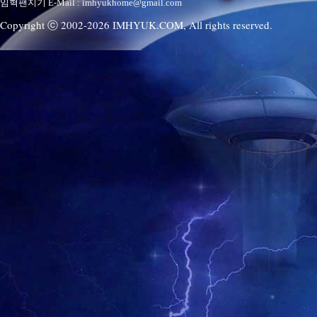
임혁팬지기 E-Mail : imhyukhome@gmail.com
Copyright ⓒ 2002-
2026
IMHYUK.COM,
All rights reserved.