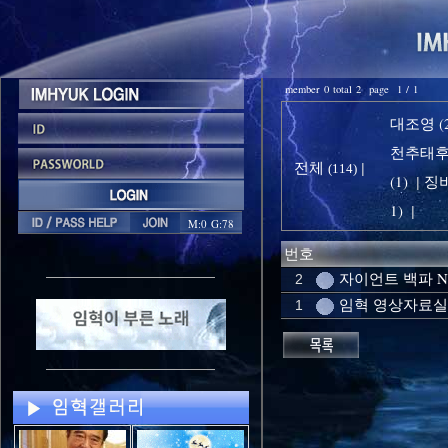
member 0 total 2 page 1 / 1
대조영 (2
천추태후 
전체
|
(114)
(1)
징비
|
1)
|
M:0 G:78
번호
자이언트 백파 
2
임혁 영상자료실
1