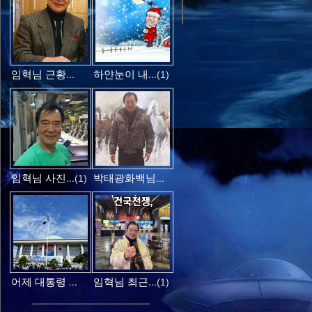
임혁님 근황...
하얀눈이 내...
(1)
임혁님 사진...
박태광화백님...
(1)
어제 대통령 ...
임혁님 최근...
(1)