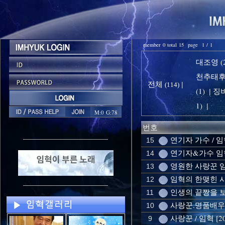
member 0 total 15 page 1 / 1
대조영 (2
천추태후 
전체
|
(114)
(1)
징비
|
1)
|
M:0 G:78
번호
연기자 가수 / 
15
연기자&가수 임혁
14
영원한 사랑꾼 임혁
13
임혁의 한맺힌 사모
12
인생의 끝짱을 보자
11
사랑꾼.명품배우 
10
사랑꾼 / 임혁 [2
9