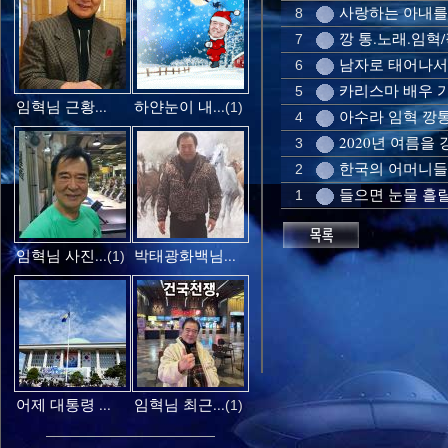
사랑하는 아내를 위
8
깡 통.노래.임혁
7
남자로 태어나서 
6
카리스마 배우 
5
임혁님 근황...
하얀눈이 내...
(1)
아수라 임혁 깡통 
4
2020년 여름을 
3
한국의 어머니들을
2
들으면 눈물 흘릴
1
임혁님 사진...
박태광화백님...
(1)
어제 대통령 ...
임혁님 최근...
(1)