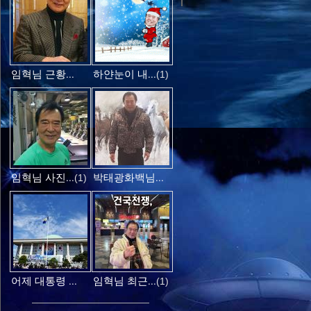
임혁님 근황...
하얀눈이 내...
(1)
임혁님 사진...
박태광화백님...
(1)
어제 대통령 ...
임혁님 최근...
(1)