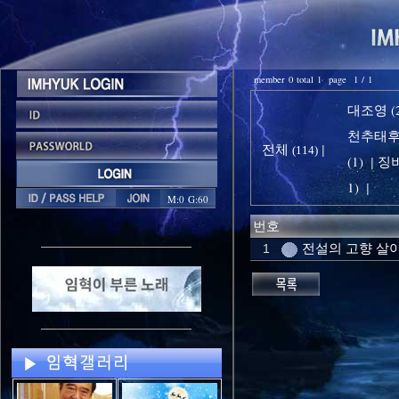
member 0 total 1 page 1 / 1
대조영 (2
천추태후 
전체
|
(114)
(1)
징비
|
1)
|
M:0 G:60
번호
전설의 고향 살
1