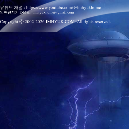
유튜브 채널 : https://www.youtube.com/@imhyukhome
임혁팬지기 E-Mail : imhyukhome@gmail.com
Copyright ⓒ 2002-
2026
IMHYUK.COM,
All rights reserved.