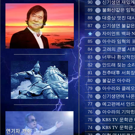
신기생뎐 재밌게
90
불화산같은 임혁 
89
대중상 멋진 대사 
88
신기생뎐 불같은
87
자이언트 백파 
아수라 임혁의 포복
85
고려의 큰별 서
84
너무나 환상적인
83
안드래 짖는 소리
82
천추태후 서희장
81
불같은 아수라
80
아수라와 클레
79
신기생뎐에 나온
78
예고편에서 안드
77
아수라의 기막힌
76
KBS TV 문학관
75
KBS TV 문학
74