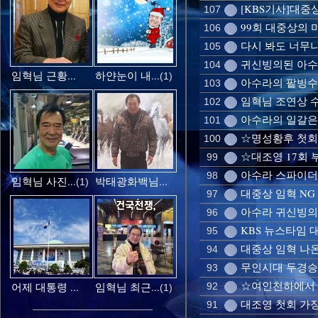
[KBS기사]대중
107
99회 대중상의 
106
다시 봐도 너무
105
귀신빙의된 아수
104
임혁님 근황...
하얀눈이 내...
(1)
아수라의 팥빙수
103
임혁님 조연상 
102
아수라의 일갈은 
101
☆명성황후 첫회
100
☆대조영 17회
99
아수라 스파이
98
임혁님 사진...
박태광화백님...
(1)
대중상 임혁 NG
97
아수라 귀신빙의
96
KBS 뉴스타임 대
95
대중상 임혁 나온
94
무인시대 두경승
93
☆여인천하에서 
어제 대통령 ...
임혁님 최근...
92
(1)
대조영 첫회 가
91