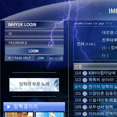
member 0 total 114 page 3 / 1
대조영 (2
천추태후 
전체
|
(114)
(1)
징비
|
1)
|
M:0 G:128
번호
KBS아침마당에
114
똑똑히 보아라!
113
연기자 임혁의 삶
공지
☆양만춘 임동진
111
☆걸사비우 최철
110
보우선사 임혁
109
카리스마 번뜩이
108