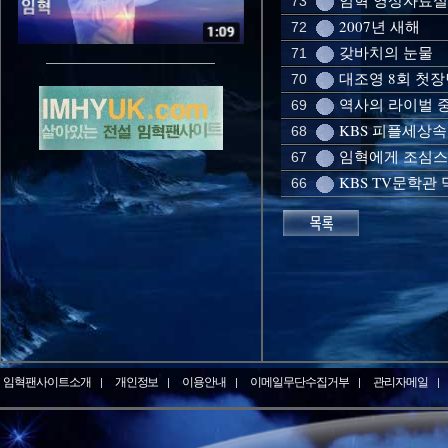
임혁 영상자료실
73
2007년 새해
72
갖바치의 눈물
71
대조영 8회 첫장
70
역사의 라이벌 
69
KBS 피플세상
68
임혁에게 조심스레
67
KBS TV문학관
66
임혁팬사이트소개
개인정보
이용안내
이메일무단수집거부
관리자메일